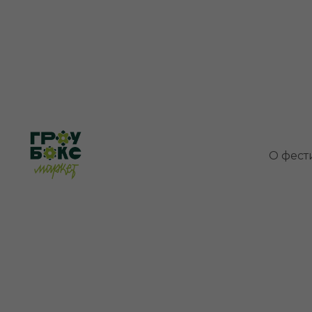
Главная
Комнатные растения
/
О фест
Ко