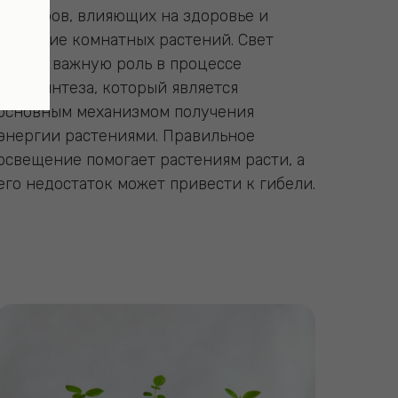
факторов, влияющих на здоровье и
развитие комнатных растений. Свет
играет важную роль в процессе
фотосинтеза, который является
основным механизмом получения
энергии растениями. Правильное
освещение помогает растениям расти, а
его недостаток может привести к гибели.