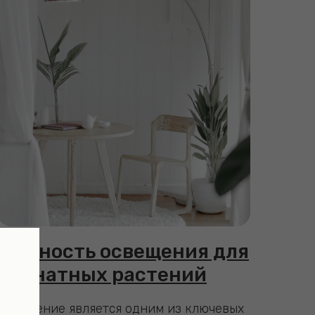
Важность освещения для
комнатных растений
Освещение является одним из ключевых