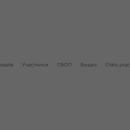
ивале
Участники
СВОП
Видео
Стать уча
мнатные растения