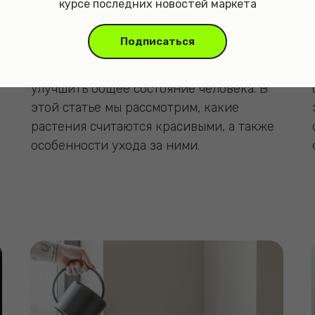
курсе последних новостей маркета
не только украшением интерьера, но и
способом создать уютную атмосферу в
Подписаться
доме. Они не только очищают воздух, но
и способны повысить настроение и
улучшить общее состояние человека. В
этой статье мы рассмотрим, какие
растения считаются красивыми, а также
особенности ухода за ними.