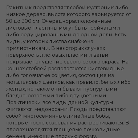
Ракитник представляет собой кустарник либо
низкое дерево, высота которого варьируется от
50 до 300 см. Очереднорасположенные
листовые пластины могут быть тройчатыми
либо редуцированными до одной доли. Есть
виды, у которых листва снабжена
прилистниками. В некоторых случаях
поверхность листовых пластин и ветви
покрывает опушение светло-серого окраса. На
концах стеблей располагаются кистевидные
либо головчатые соцветия, состоящие из
мотыльковых цветков, как правило, белых либо
желтых, но также они бывают пурпурными,
бледно-розовыми либо двуцветными.
Практически все виды данной культуры
считаются медоносами. Плоды представляют
собой многосемянные линейные бобы,
которые после созревания растрескиваются. В
плодах находятся глянцевые почковидные
семена, имеющие плоскую форму.