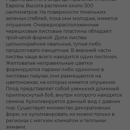
Европа. Высота растения около 300
сантиметров. На поверхности тоненьких
зеленых стеблей, пока они молодые, имеется
опушение. Очереднорасположенные
черешковые листовые пластины обладают
тройчатой формой. Доли листвы
цельнокрайние овальные, тупые либо
продолговато-ланцетные. В верхней части
листвы чаще всего находится один листочек.
Желтоватые неправильные цветки
формируются парами либо одиночно в
листовых пазухах, они размещаются на
цветоножках, на которых имеется опушение.
Плод представляет собой узенький длинный
приплюснутый боб, внутри которого находятся
семена. Культивируется данный вид с давних
пор. Существует множество декоративных
форм, но культивировать их можно только в
регионах с мягким климатом и теплыми
зимами: