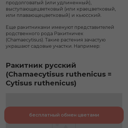
продолговатый (или удлиненный),
выступающецветковый (или краецветковый,
или плавающецветковый) и кьюсский.
Еще ракитниками именуют представителей
родственного рода Ракитничек
(Chamaecytisus). Такие растения зачастую
украшают садовые участки. Например:
Ракитник русский
(Chamaecytisus ruthenicus =
Cytisus ruthenicus)
бесплатный обмен цветами