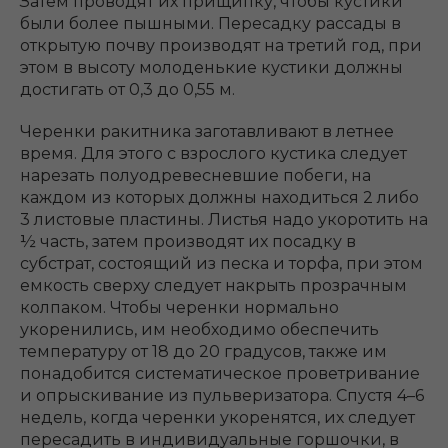
Затем проводят их прищипку, чтобы кустики
были более пышными. Пересадку рассады в
открытую почву производят на третий год, при
этом в высоту молоденькие кустики должны
достигать от 0,3 до 0,55 м.
Черенки ракитника заготавливают в летнее
время. Для этого с взрослого кустика следует
нарезать полуодревесневшие побеги, на
каждом из которых должны находиться 2 либо
3 листовые пластины. Листья надо укоротить на
½ часть, затем производят их посадку в
субстрат, состоящий из песка и торфа, при этом
емкость сверху следует накрыть прозрачным
колпаком. Чтобы черенки нормально
укоренились, им необходимо обеспечить
температуру от 18 до 20 градусов, также им
понадобится систематическое проветривание
и опрыскивание из пульверизатора. Спустя 4–6
недель, когда черенки укоренятся, их следует
пересадить в индивидуальные горшочки, в