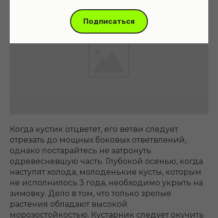
Подписаться
Когда кустик отцветет, его ветви следует
отрезать до мощных боковых ответвлений,
однако постарайтесь не затронуть
одревесневшую часть. Глубокой осенью, когда
наступят холода, молоденькие кусты, которым
не исполнилось 3 года, необходимо укрыть на
зимовку. Дело в том, что только зрелые
растения обладают высокой
морозостойкостью. Кустарник следует окучить