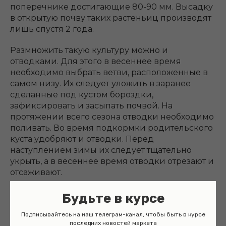
поперечнике достигающие 80-90 мм. Высадку
в открытую почву таких растеньиц производят
лишь спустя 2 года.
Размножить такую культуру можно и
отводками. Для этого в весеннее время
необходимо выбрать ветви, расположенные в
самом низу. Их следует уложить в заранее
сделанные под кустом бороздки,
зафиксировать и засыпать почвой. На
протяжении всего сезона отводки необходимо
поливать. Во время подкормки родительского
куста удобряют и отводки. Перед
наступлением зимы их следует тщательно
укрыть, а в весеннее время отводки отрезают и
отсаживают.
Будьте в курсе
Зимовка
Подписывайтесь на наш телеграм-канал, чтобы быть в курсе
последних новостей маркета