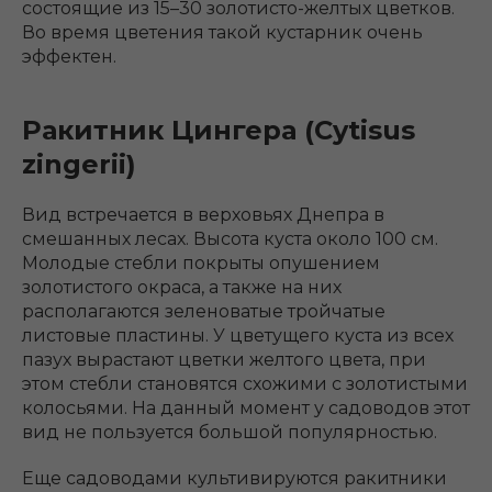
состоящие из 15–30 золотисто-желтых цветков.
Во время цветения такой кустарник очень
эффектен.
Ракитник Цингера (Cytisus
zingerii)
Вид встречается в верховьях Днепра в
смешанных лесах. Высота куста около 100 см.
Молодые стебли покрыты опушением
золотистого окраса, а также на них
располагаются зеленоватые тройчатые
листовые пластины. У цветущего куста из всех
пазух вырастают цветки желтого цвета, при
этом стебли становятся схожими с золотистыми
колосьями. На данный момент у садоводов этот
вид не пользуется большой популярностью.
Еще садоводами культивируются ракитники