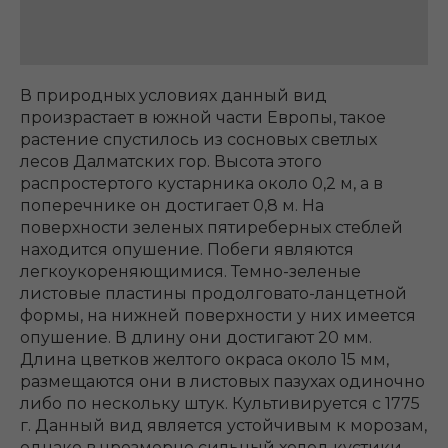
В природных условиях данный вид
произрастает в южной части Европы, такое
растение спустилось из сосновых светлых
лесов Далматских гор. Высота этого
распростертого кустарника около 0,2 м, а в
поперечнике он достигает 0,8 м. На
поверхности зеленых пятиреберных стеблей
находится опушение. Побеги являются
легкоукореняющимися. Темно-зеленые
листовые пластины продолговато-ланцетной
формы, на нижней поверхности у них имеется
опушение. В длину они достигают 20 мм.
Длина цветков желтого окраса около 15 мм,
размещаются они в листовых пазухах одиночно
либо по нескольку штук. Культивируется с 1775
г. Данный вид является устойчивым к морозам,
однако в чрезмерно сильный холод кустики