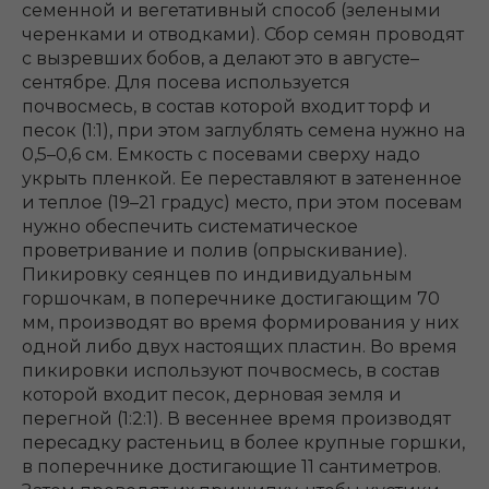
семенной и вегетативный способ (зелеными
черенками и отводками). Сбор семян проводят
с вызревших бобов, а делают это в августе–
сентябре. Для посева используется
почвосмесь, в состав которой входит торф и
песок (1:1), при этом заглублять семена нужно на
0,5–0,6 см. Емкость с посевами сверху надо
укрыть пленкой. Ее переставляют в затененное
и теплое (19–21 градус) место, при этом посевам
нужно обеспечить систематическое
проветривание и полив (опрыскивание).
Пикировку сеянцев по индивидуальным
горшочкам, в поперечнике достигающим 70
мм, производят во время формирования у них
одной либо двух настоящих пластин. Во время
пикировки используют почвосмесь, в состав
которой входит песок, дерновая земля и
перегной (1:2:1). В весеннее время производят
пересадку растеньиц в более крупные горшки,
в поперечнике достигающие 11 сантиметров.