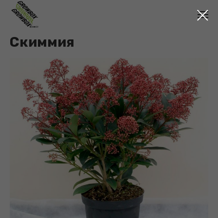
Скиммия