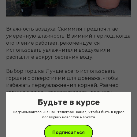
Влажность воздуха: Скиммия предпочитает
умеренную влажность. В зимний период, когда
отопление работает, рекомендуется
использовать увлажнители воздуха или
распылите вокруг растения воду.
Выбор горшка: Лучше всего использовать
горшки с отверстиями для дренажа, чтобы
избежать переувлажнения корней. Размер
горшка должен соответствовать размеру
корневой системы растения.
Будьте в курсе
Подписывайтесь на наш телеграм-канал, чтобы быть в курсе
последних новостей маркета
Подписаться