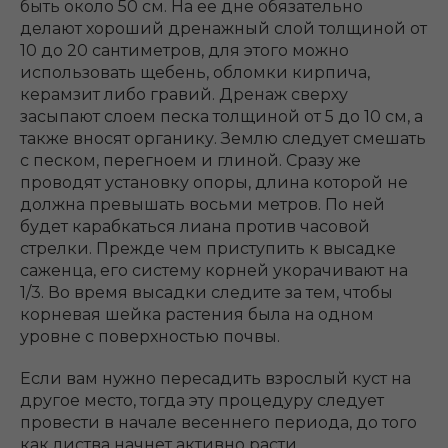
быть около 50 см. На ее дне обязательно
делают хороший дренажный слой толщиной от
10 до 20 сантиметров, для этого можно
использовать щебень, обломки кирпича,
керамзит либо гравий. Дренаж сверху
засыпают слоем песка толщиной от 5 до 10 см, а
также вносят органику. Землю следует смешать
с песком, перегноем и глиной. Сразу же
проводят установку опоры, длина которой не
должна превышать восьми метров. По ней
будет карабкаться лиана против часовой
стрелки. Прежде чем приступить к высадке
саженца, его систему корней укорачивают на
1/3. Во время высадки следите за тем, чтобы
корневая шейка растения была на одном
уровне с поверхностью почвы.
Если вам нужно пересадить взрослый куст на
другое место, тогда эту процедуру следует
провести в начале весеннего периода, до того
как листва начнет активно расти.