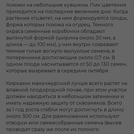
похожи на небольшие кувшины. Пик цветения
приходится на последние весенние дни. Когда
растение отцветет, на нем формируются плоды,
форма которых похожа на огурец. Темного
окраса семенные коробочки обладают
вытянутой формой (ширина около 30 мм, а
длина ― до 100 мм), у них внутри созревают
темные голые вогнуто-выпуклые семена, в
поперечнике достигающие около 0,7 см. В
одном плоде насчитывается от 50 до 130 семян,
которые вызревают в середине октября.
Кирказон маньчжурский лучше всего растет на
влажной плодородной почве, при этом участок
должен находиться в небольшом затенении и
иметь надежную защиту от сквозняков. Всего
за 1 год роста стебли могут достигнуть в длину
около 300 см. Для размножения используют
отводки или свежесобранные семена (высев
проводят сразу же после их полного