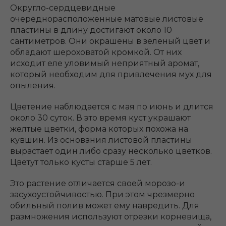
Округло-сердцевидные
очереднорасположенные матовые листовые
пластины в длину достигают около 10
сантиметров. Они окрашены в зеленый цвет и
обладают шероховатой кромкой. От них
исходит еле уловимый неприятный аромат,
который необходим для привлечения мух для
опыления.
Цветение наблюдается с мая по июнь и длится
около 30 суток. В это время куст украшают
желтые цветки, форма которых похожа на
кувшин. Из основания листовой пластины
вырастает один либо сразу несколько цветков.
Цветут только кусты старше 5 лет.
Это растение отличается своей морозо-и
засухоустойчивостью. При этом чрезмерно
обильный полив может ему навредить. Для
размножения используют отрезки корневища,