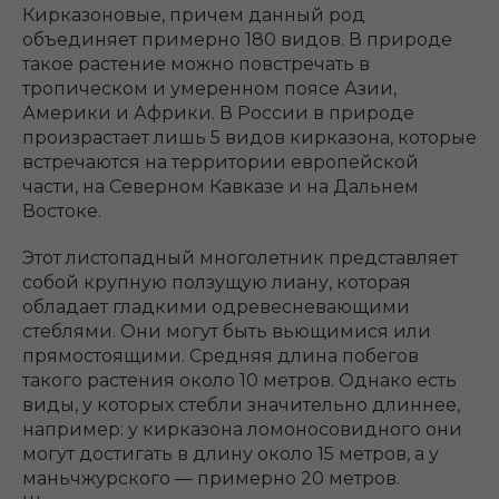
Кирказоновые, причем данный род
объединяет примерно 180 видов. В природе
такое растение можно повстречать в
тропическом и умеренном поясе Азии,
Америки и Африки. В России в природе
произрастает лишь 5 видов кирказона, которые
встречаются на территории европейской
части, на Северном Кавказе и на Дальнем
Востоке.
Этот листопадный многолетник представляет
собой крупную ползущую лиану, которая
обладает гладкими одревесневающими
стеблями. Они могут быть вьющимися или
прямостоящими. Средняя длина побегов
такого растения около 10 метров. Однако есть
виды, у которых стебли значительно длиннее,
например: у кирказона ломоносовидного они
могут достигать в длину около 15 метров, а у
маньчжурского ― примерно 20 метров.