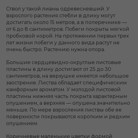
Ствол у такой лианы одревесневший. У
взрослого растения стебли в длину могут
достигать около 15 метров, а в поперечнике ―
от 6 до 8 сантиметров. Побеги покрыты мягкой
пробковой корой. На протяжении первых трех
лет жизни побеги у данного вида растут не
очень быстро. Растению нужна опора.
Большие сердцевидно-округлые листовые
пластины в длину достигают от 25 до 30
сантиметров, на верхушке имеется небольшое
заострение. Листва обладает специфическим
камфорным ароматом. У молодой листовой
пластины нижняя часть покрыта характерным
опушением, а верхняя ― опушена значительно
меньше. По мере взросления листвы обе ее
поверхности покрываются коротким и редким
опушением.
Коричневые маленькие цветки формой