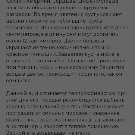
Южной Америки. Сердцевидные листовые
пластины обладают довольно крупным
размером. Во время цветения куст украшают
цветки похожие на небольшие трубы
граммофона. Их ширина варьируется от 8 до 10
сантиметров, а в длину они могут достигать
около 12 сантиметров. Цветки белые, а
украшают их темно-коричневые и темно-
красные пятнышки. Зацветает куст в июле, а
отцветает ― в сентябре. Опыление происходит
при помощи мух и иных насекомых. Закрытие
входа в цветок происходит после того, как он
опылится.
Данный вид отличается теплолюбивостью, при
этом для его посадки рекомендуется выбрать
хорошо освещенный участок. Растение может
пострадать от сильных морозов и сквозняка.
Осенью куст извлекают из почвы, высаживают
в контейнер и заносят в теплое помещение.
Весной его возвращают на место.