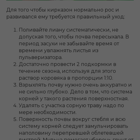
Для того чтобы кирказон нормально рос и
развивался ему требуется правильный уход:
Поливайте лиану систематически, не
допуская того, чтобы почва пересыхала. В
период засухи не забывайте время от
времени увлажнять листья из
пульверизатора.
Достаточно провести 2 подкормки в
течение сезона, используя для этого
раствор коровяка в пропорции 1:10.
Взрыхлять почву нужно очень аккуратно и
не сильно глубоко. Дело в том, что система
корней у такого растения поверхностная.
Удалять с участка сорную траву надо по
мере необходимости.
Поверхность почвы вокруг стебля и всю
систему корней следует замульчировать
наполовину перепревшей облетевшей
листвой. Мульча помогает уберечь грунт от