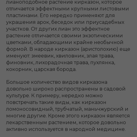
лианоподобное растение кирказон, которое
отличается эффектными крупными листовыми
пластинами. Его нередко применяют для
украшения арок, беседок или приусадебных
участков. От других лиан это эффектное
растение отличается своими экзотическими
цветками, обладающими крайне необычной
формой. В народе кирказон (аристолохию) еще
именуют: змеевик, хвиловник, злая трава,
финовник, лихорадочная трава, пухлянка,
кокорник, царская борода.
Большое количество видов кирказона
довольно широко распространены в садовой
культуре. К примеру, нередко можно
повстречать такие виды, как кирказон
ломоносовидный, трубчатый, маньчжурский и
многие другие. Кроме этого кирказон является
лекарственным растением, которое довольно
активно используется в народной медицине.