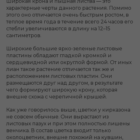
Широкая крона и пышная листва ― это
характерные черты данного растения. Помимо
этого оно отличается очень быстрым ростом, в
теплое время года в течение всего 24 часов его
стебли увеличиваются в длину на 12–15
сантиметров.
Широкие большие ярко-зеленые листовые
пластины обладают гладкой кромкой и
сердцевидной или округлой формой. От иных
лиан такое растение отличается так же и
расположением листовых пластин. Они
размещаются друг над другом, в результате
чего формируют широкую крону, которая
внешне схожа с черепичной крышей.
Как уже говорилось выше, цветки у кирказона
не совсем обычные. Они вырастают из
листовых пазух и при этом полностью лишены
венчика. В состав цветка входит только
околоцветник, внешне похожий на кувшин,