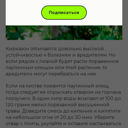
Подписаться
Кирказон отличается довольно высокой
устойчивостью к болезням и вредителям. Но
если рядом с лианой будет расти пораженное
паутинным клещом или тлей растение, то
вредители могут перебраться на нее.
Если на листве появится паутинный клещ,
тогда следует ее опрыскать отваром из горчака
ползучего. В один литр воды всыпают от 100 до
120 грамм мелко порезанной высушенной
травы. Доведите смесь до кипения и кипятите
на небольшом огне от 20 до 30 мин. Уберите
отвар с плиты, укутайте и оставьте настаиваться