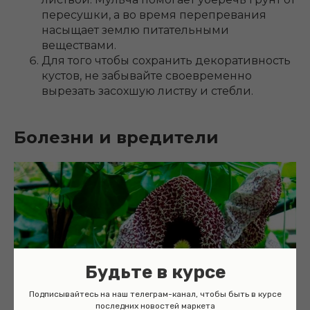
пересушки, а во время перепревания
насыщает землю питательными
веществами.
Для того чтобы сохранить декоративность
кустов, не забывайте своевременно
вырезать засохшую листву и стебли.
Болезни и вредители
Будьте в курсе
Подписывайтесь на наш телеграм-канал, чтобы быть в курсе
последних новостей маркета