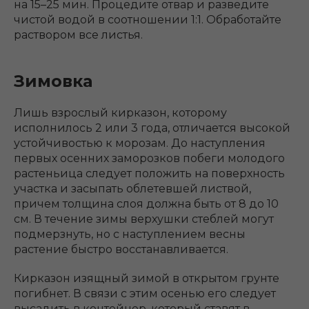
на 15–25 мин. Процедите отвар и разведите
чистой водой в соотношении 1:1. Обработайте
раствором все листья.
Зимовка
Лишь взрослый кирказон, которому
исполнилось 2 или 3 года, отличается высокой
устойчивостью к морозам. До наступления
первых осенних заморозков побеги молодого
растеньица следует положить на поверхность
участка и засыпать облетевшей листвой,
причем толщина слоя должна быть от 8 до 10
см. В течение зимы верхушки стеблей могут
подмерзнуть, но с наступлением весны
растение быстро восстанавливается.
Кирказон изящный зимой в открытом грунте
погибнет. В связи с этим осенью его следует
высадить в контейнер, который ставят в