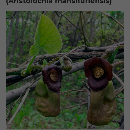
(Aristolochia manshuriensis)