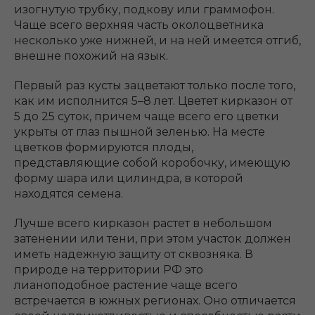
изогнутую трубку, подкову или граммофон.
Чаще всего верхняя часть околоцветника
несколько уже нижней, и на ней имеется отгиб,
внешне похожий на язык.
Первый раз кусты зацветают только после того,
как им исполнится 5–8 лет. Цветет кирказон от
5 до 25 суток, причем чаще всего его цветки
укрыты от глаз пышной зеленью. На месте
цветков формируются плоды,
представляющие собой коробочку, имеющую
форму шара или цилиндра, в которой
находятся семена.
Лучше всего кирказон растет в небольшом
затенении или тени, при этом участок должен
иметь надежную защиту от сквозняка. В
природе на территории РФ это
лианоподобное растение чаще всего
встречается в южных регионах. Оно отличается