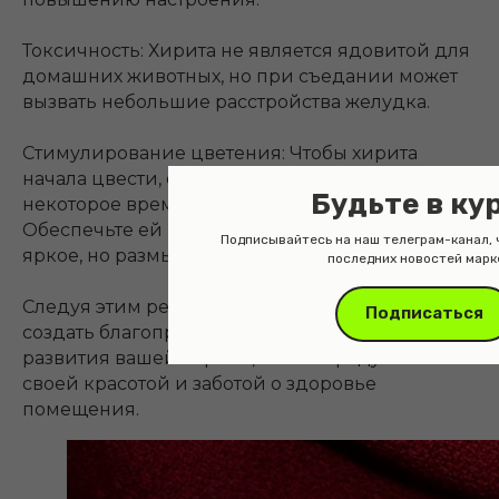
Токсичность: Хирита не является ядовитой для
домашних животных, но при съедании может
вызвать небольшие расстройства желудка.
Стимулирование цветения: Чтобы хирита
начала цвести, ей может потребоваться
Будьте в ку
некоторое время для аккумуляции энергии.
Обеспечьте ей подходящие условия, включая
Подписывайтесь на наш телеграм-канал, 
яркое, но размытое освещение.
последних новостей марк
Следуя этим рекомендациям, вы сможете
Подписаться
создать благоприятные условия для роста и
развития вашей хириты, а она порадует вас
своей красотой и заботой о здоровье
помещения.