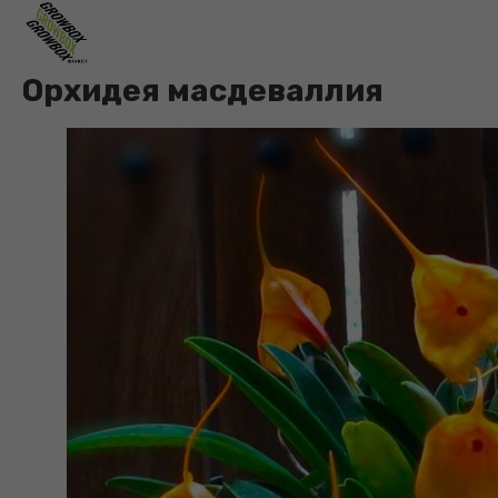
Орхидея масдеваллия