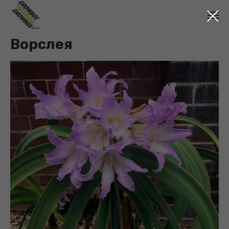
Ворслея