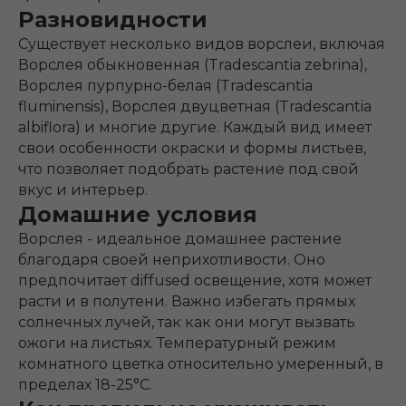
Разновидности
Существует несколько видов ворслеи, включая
Ворслея обыкновенная (Tradescantia zebrina),
Ворслея пурпурно-белая (Tradescantia
fluminensis), Ворслея двуцветная (Tradescantia
albiflora) и многие другие. Каждый вид имеет
свои особенности окраски и формы листьев,
что позволяет подобрать растение под свой
вкус и интерьер.
Домашние условия
Ворслея - идеальное домашнее растение
благодаря своей неприхотливости. Оно
предпочитает diffused освещение, хотя может
расти и в полутени. Важно избегать прямых
солнечных лучей, так как они могут вызвать
ожоги на листьях. Температурный режим
комнатного цветка относительно умеренный, в
пределах 18-25°C.