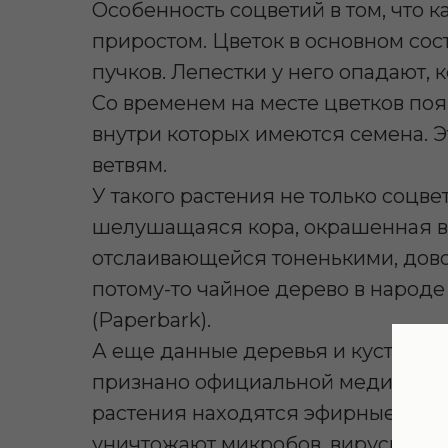
Особенность соцветий в том, что 
приростом. Цветок в основном сост
пучков. Лепестки у него опадают, 
Со временем на месте цветков по
внутри которых имеются семена. Э
ветвям.
У такого растения не только соцв
шелушащаяся кора, окрашенная в с
отслаивающейся тоненькими, дово
потому-то чайное дерево в наро
(Paperbark).
А еще данные деревья и кустарни
признано официальной медициной 
растения находятся эфирные масл
уничтожают микробов, вирусы и гр