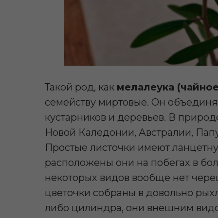
Такой род, как
мелалеука (чайное
семейству миртовые. Он объединя
кустарников и деревьев. В природ
Новой Каледонии, Австралии, Папу
Простые листочки имеют ланцетн
расположены они на побегах в бо
некоторых видов вообще нет череш
цветочки собраны в довольно ры
либо цилиндра, они внешним видо