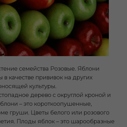
стение семейства Розовые. Яблони
 в качестве прививок на других
оносящей культуры.
стопадное дерево с округлой кроной и
 яблони – это короткоопушенные,
рме груши. Цветы белого или розового
ветия. Плоды яблок – это шарообразные