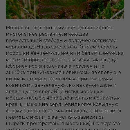
Морошка – это приземистое кустарниковое
многолетнее растение, имеющее
прямостоячий стебель и ползучее ветвистое
корневище. На высоте около 10-15 см стебель
морошки венчает одиночный белый цветок, на
месте которого позднее появится сама ягода
(сборная костянка сначала красная и по
ошибке принимаемая новичками за спелую, а
потом желтовато-оранжевая, принимаемая
новичками за «зеленую», но на самом деле и
являющуюся спелой). Листья морошки
морщинистые с ярко выраженным лопастным
краем, имеющие сердцевиднопочковидную
форму. Цветет она с мая по июнь, а созревает в
период с июля по август (это зависит от
широты произрастания морошки). На вкус эта
ягода кисловато-пряная с едва различимым