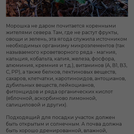
Морошка не даром почитается коренными
жителями севера. Там, где не растут фрукты,
овощи и зелень, эта ягода служила источником
необходимых организму микроэлементов (так
называемого кроветворного ряда - магния,
кальция, кобальта, калия, железа, фосфора,
алюминия, кремния и т.д.), витаминов (А, В1, В3,
С, РР), а также белков, пектиновых веществ,
сахаров, клетчатки, каротиноидов, антоцианов,
дубильных веществ, лейкоцианов,
фитонцидов и ряда органических кислот
(яблочной, аскорбиново лимонной,
салициловой и других).
Подходящий для посадки участок должен
быть открытым и солнечным. А почва должна
быть хорошо дренированной, влажной,