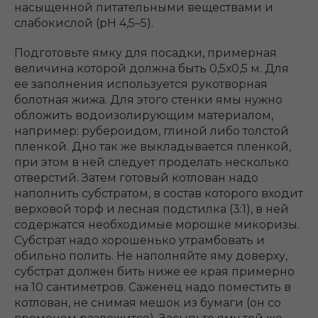
насыщенной питательными веществами и
слабокислой (рН 4,5–5).
Подготовьте ямку для посадки, примерная
величина которой должна быть 0,5х0,5 м. Для
ее заполнения используется рукотворная
болотная жижа. Для этого стенки ямы нужно
обложить водоизолирующим материалом,
например: рубероидом, глиной либо толстой
пленкой. Дно так же выкладывается пленкой,
при этом в ней следует проделать несколько
отверстий. Затем готовый котлован надо
наполнить субстратом, в состав которого входит
верховой торф и лесная подстилка (3:1), в ней
содержатся необходимые морошке микоризы.
Субстрат надо хорошенько утрамбовать и
обильно полить. Не наполняйте яму доверху,
субстрат должен бить ниже ее края примерно
на 10 сантиметров. Саженец надо поместить в
котлован, не снимая мешок из бумаги (он со