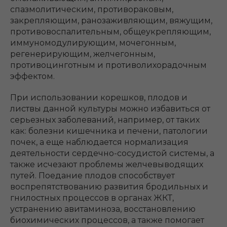
спазмолитическим, противораковым,
закрепляющим, ранозаживляющим, вяжущим,
противовоспалительным, общеукрепляющим,
иммуномодулирующим, мочегонным,
регенерирующим, желчегонным,
противоцинготным и противолихорадочным
эффектом.
При использовании корешков, плодов и
листвы данной культуры можно избавиться от
серьезных заболеваний, например, от таких
как: болезни кишечника и печени, патологии
почек, а еще наблюдается нормализация
деятельности сердечно-сосудистой системы, а
также исчезают проблемы желчевыводящих
путей. Поедание плодов способствует
воспрепятствованию развития бродильных и
гнилостных процессов в органах ЖКТ,
устранению авитаминоза, восстановлению
биохимических процессов, а также помогает