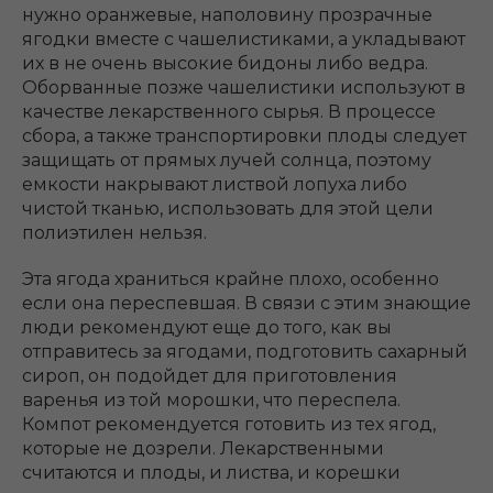
нужно оранжевые, наполовину прозрачные
ягодки вместе с чашелистиками, а укладывают
их в не очень высокие бидоны либо ведра.
Оборванные позже чашелистики используют в
качестве лекарственного сырья. В процессе
сбора, а также транспортировки плоды следует
защищать от прямых лучей солнца, поэтому
емкости накрывают листвой лопуха либо
чистой тканью, использовать для этой цели
полиэтилен нельзя.
Эта ягода храниться крайне плохо, особенно
если она переспевшая. В связи с этим знающие
люди рекомендуют еще до того, как вы
отправитесь за ягодами, подготовить сахарный
сироп, он подойдет для приготовления
варенья из той морошки, что переспела.
Компот рекомендуется готовить из тех ягод,
которые не дозрели. Лекарственными
считаются и плоды, и листва, и корешки