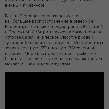
винным привкусом.
В нашей стране морошка получила
наибольшее распространение в северной
Карелии, на Кольском полуострове, в Западной
и Восточной Сибири, а также на Камчатке и на
острове Сахалин (в лесной, лесотундровой,
тундровой и полярно-арктической природных
зонах к северу от 55° и к югу от 78°северной
широты). Морошка предпочитает торфяные
болота и заболоченные участки леса, моховые и
мохово-лишайниковые тундры.