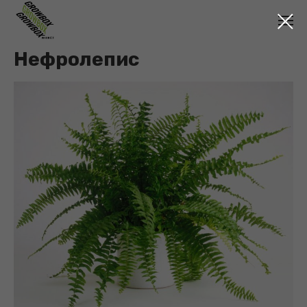
Нефролепис