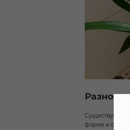
Разнови
Существует бо
форме и окраск