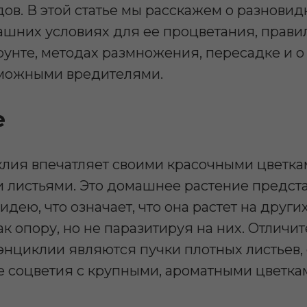
ов. В этой статье мы расскажем о разновид
шних условиях для ее процветания, правил
нте, методах размножения, пересадке и о 
зможными вредителями.
е
лия впечатляет своими красочными цветка
 листьями. Это домашнее растение предст
дею, что означает, что она растет на други
ак опору, но не паразитируя на них. Отличи
энциклии являются пучки плотных листьев
же соцветия с крупными, ароматными цветк