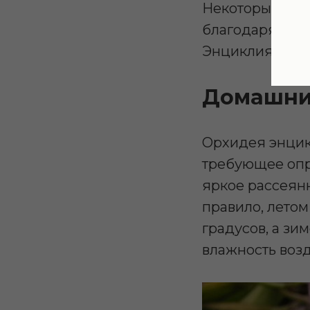
Некоторые из н
благодаря изыс
Энциклия коче
Домашни
Орхидея энцик
требующее опр
яркое рассеян
правило, летом
градусов, а зи
влажность возд