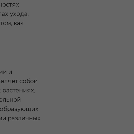
ностях
ах ухода,
том, как
ми и
авляет собой
х растениях,
тельной
, образующих
ами различных