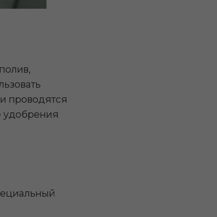
полив,
льзовать
и проводятся
ые удобрения
пециальный