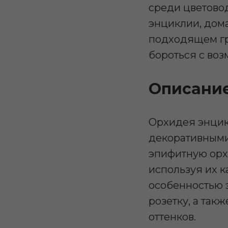
среди цветовод
энциклии, дома
подходящем гру
бороться с во
Описани
Орхидея энцик
декоративными
эпифитную орхи
используя их к
особенностью 
розетку, а так
оттенков.