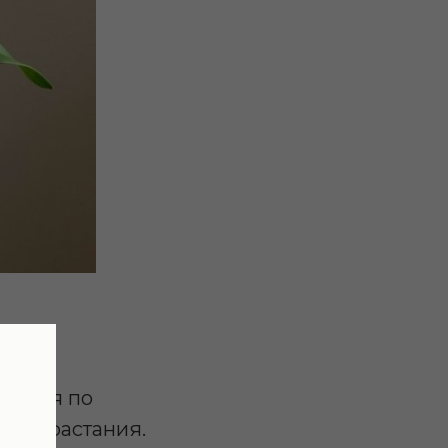
ющихся по
произрастания.