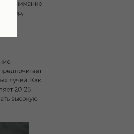
кают внимание
апример,
кой.
ние,
 предпочитает
ых лучей. Как
ляет 20-25
вать высокую