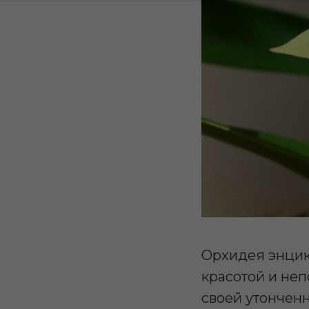
Орхидея энцик
красотой и не
своей утончен