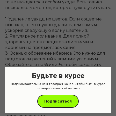
то не нуждается в особом уходе. Есть только
несколько моментов, которые нужно учитывать:
1. Удаление увядших цветов. Если соцветие
высохло, то его нужно удалить, тем самым
ускорив следующую волну цветения.
2. Регулярное поливание. Для полной
здоровья цветов следите за листьями и
корнями на предмет засыхания.
3. Осенью обрезание ибериса. Это нужно для
подготовки растений к зимним условиям.
Обрезайте его на ⅓ или ¼, чтобы сохранить
цветение.
Будьте в курсе
Условия и покупка
Подписывайтесь на наш телеграм-канал, чтобы быть в курсе
последних новостей маркета
Иберис – это растение, которое выращивает
большинство садоводов. Оно доступно как в
Подписаться
местных магазинах, так и через Интернет. Цена
может варьироваться, но обычно это не очень
дорогое растение.