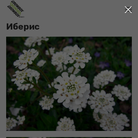
Иберис