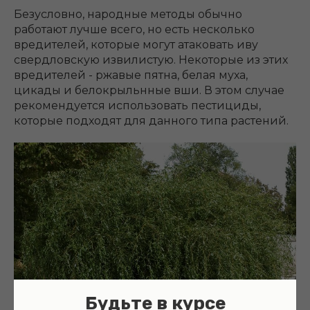
Безусловно, народные методы обычно
работают лучше всего, но есть несколько
вредителей, которые могут атаковать иву
свердловскую извилистую. Некоторые из этих
вредителей - ржавые пятна, белая муха,
цикады и белокрыльнные вши. В этом случае
рекомендуется использовать пестициды,
которые подходят для данного типа растений.
Будьте в курсе