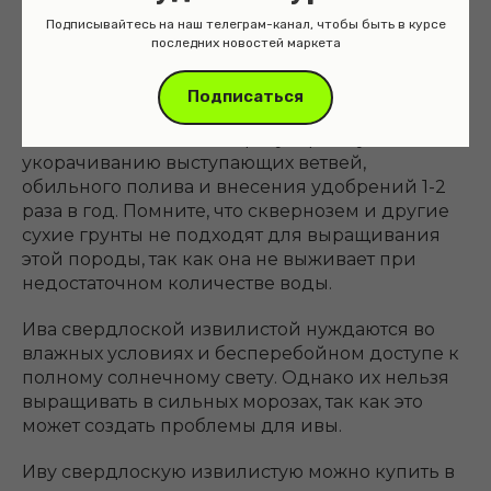
Подписывайтесь на наш телеграм-канал, чтобы быть в курсе
последних новостей маркета
Подписаться
Необходимость в уходе за ивой свердлоской
извилистой сводится к регулярному
укорачиванию выступающих ветвей,
обильного полива и внесения удобрений 1-2
раза в год. Помните, что сквернозем и другие
сухие грунты не подходят для выращивания
этой породы, так как она не выживает при
недостаточном количестве воды.
Ива свердлоской извилистой нуждаются во
влажных условиях и бесперебойном доступе к
полному солнечному свету. Однако их нельзя
выращивать в сильных морозах, так как это
может создать проблемы для ивы.
Иву свердлоскую извилистую можно купить в