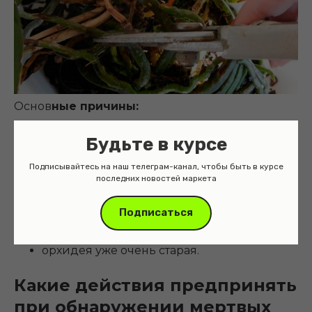
Основ
ные причины:
не соблюдение правил по уходу за
Будьте в курсе
данным растением, а именно:
Подписывайтесь на наш телеграм-канал, чтобы быть в курсе
недостаточное либо чрезмерное
последних новостей маркета
освещение, переувлажнение субстрата,
пересушка земляного кома в жару;
Подписаться
цветок заражен бактериальной либо
грибковой инфекцией;
орхидея уже очень старая.
Какие действия предпринять
при обнаружении мертвых