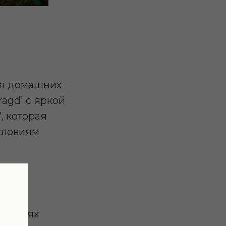
ля домашних
ragd' с яркой
', которая
словиям
словиях