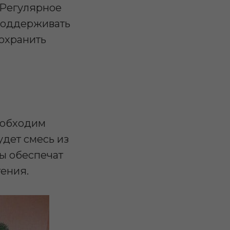
 Регулярное
 поддерживать
сохранить
еобходим
дет смесь из
ты обеспечат
тения.