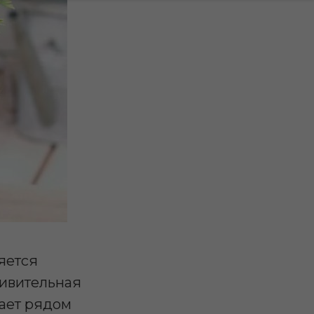
яется
дивительная
дает рядом