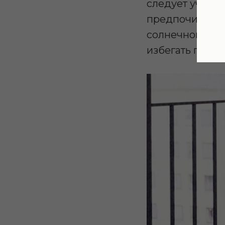
следует учитыв
предпочитает 
солнечного све
избегать перес