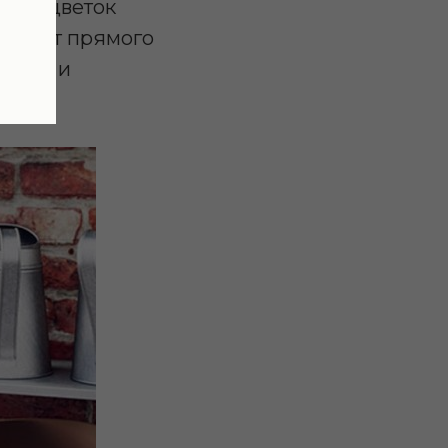
тный цветок
еносит прямого
полив и