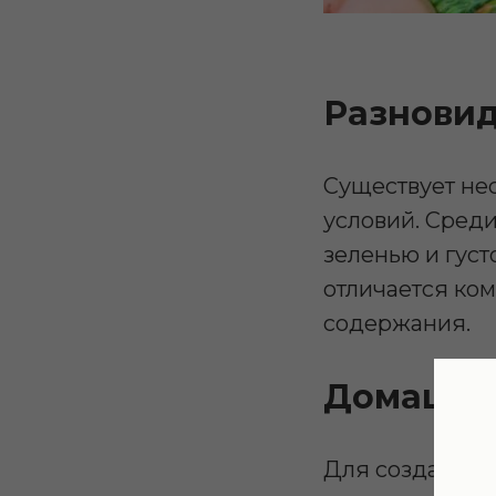
Разнови
Существует не
условий. Среди
зеленью и густо
отличается ко
содержания.
Домашни
Для создания 