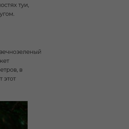
остях туи,
угом.
й вечнозеленый
жет
етров, в
т этот