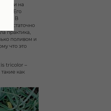
 расти на
почв. Его
нием. В
тет достаточно
ла практика,
лько поливом и
му что это
 tricolor –
 такие как