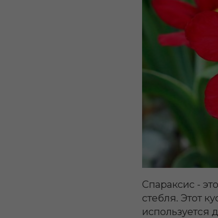
Спараксис - эт
стебля. Этот к
используется 