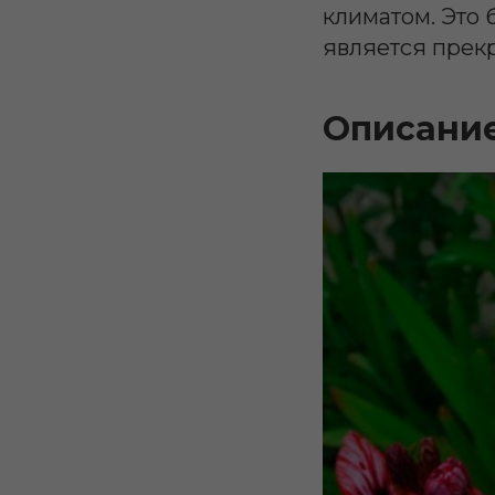
климатом. Это 
является прек
Описани