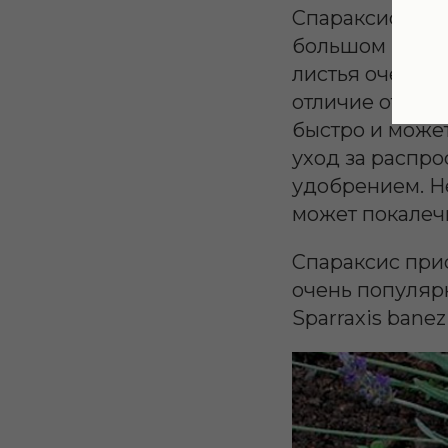
Спараксис - эт
большом количе
листья очень л
отличие от дру
быстро и может
уход за распр
удобрением. Не
может покалечи
Спараксис прису
очень популярн
Sparraxis banezi