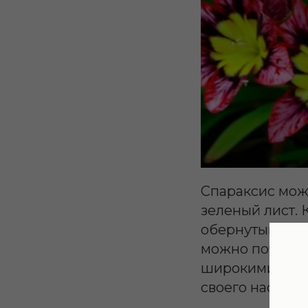
Спараксис може
зеленый лист.
обернутыми тыс
можно почувств
широкими лист
своего насыщен