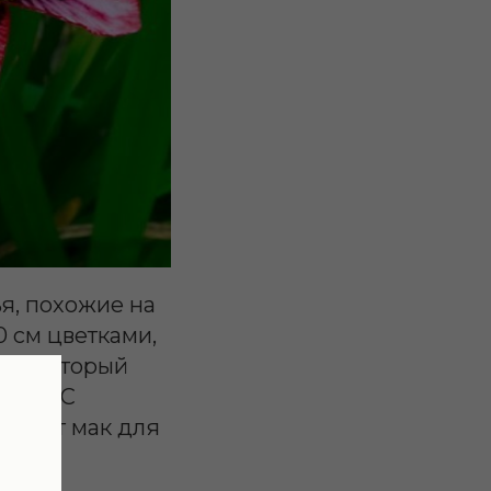
ья, похожие на
 см цветками,
ат, который
ения. С
инает мак для