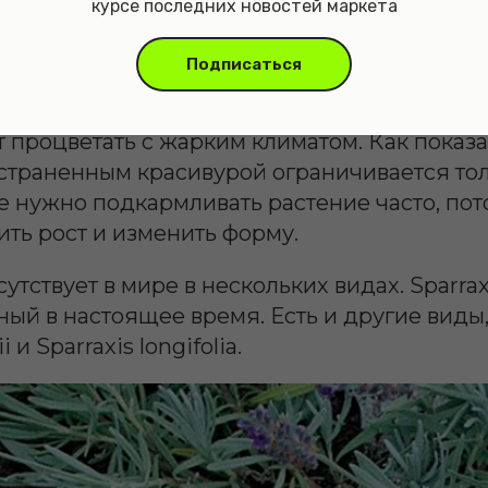
курсе последних новостей маркета
о очень популярное растение, которое может
стве разных почв, от иловых до глинистых 
Подписаться
егкие и тонкие, что делает его уютным расте
гих кустарниковых растений, спараксис рас
 процветать с жарким климатом. Как показа
остраненным красивурой ограничивается то
 нужно подкармливать растение часто, пото
ть рост и изменить форму.
тствует в мире в нескольких видах. Sparraxis
ый в настоящее время. Есть и другие виды,
i и Sparraxis longifolia.