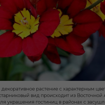
о декоративное растение с характерным цве
устарниковый вид происходит из Восточной 
для украшения гостиниц в районах с засуш