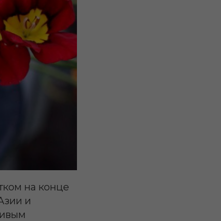
тком на конце
Азии и
ливым