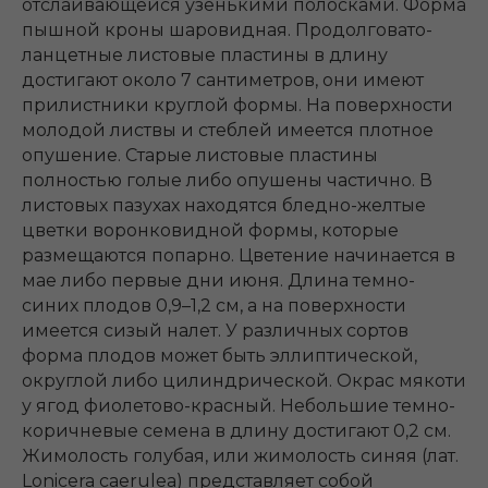
отслаивающейся узенькими полосками. Форма
пышной кроны шаровидная. Продолговато-
ланцетные листовые пластины в длину
достигают около 7 сантиметров, они имеют
прилистники круглой формы. На поверхности
молодой листвы и стеблей имеется плотное
опушение. Старые листовые пластины
полностью голые либо опушены частично. В
листовых пазухах находятся бледно-желтые
цветки воронковидной формы, которые
размещаются попарно. Цветение начинается в
мае либо первые дни июня. Длина темно-
синих плодов 0,9–1,2 см, а на поверхности
имеется сизый налет. У различных сортов
форма плодов может быть эллиптической,
округлой либо цилиндрической. Окрас мякоти
у ягод фиолетово-красный. Небольшие темно-
коричневые семена в длину достигают 0,2 см.
Жимолость голубая, или жимолость синяя (лат.
Lonicera caerulea) представляет собой