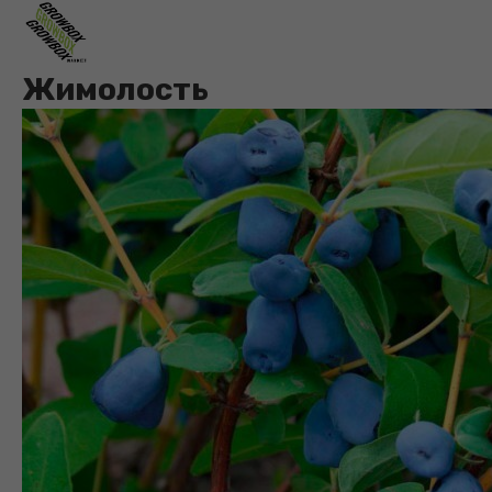
Жимолость