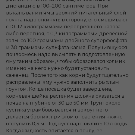
дистанцию в 100–200 сантиметров. При
выкапывании ямы верхний питательный слой
грунта надо откинуть в сторону, его смешивают
с 10–12 килограммами перепревшего навоза
либо перегноя, с 0,3 килограммами древесной
золы, со 100 граммами двойного суперфосфата
и 30 граммами сульфата калия. Получившуюся
почвосмесь надо высыпать в подготовленную
яму таким образом, чтобы образовался холмик,
именно на него нужно будет установить
саженец. После того как корни будут тщательно
расправлены, яму нужно заполнить рыхлым
грунтом. Когда посадка будет завершена,
корневая шейка растения должна оказаться в
почве на глубине от 30 до 50 мм. Грунт около
кустика утрамбовывается и вокруг него
делается бортик, при этом от растения нужно
отступить 0,3 м. Под куст надо вылить 10 л воды.
Когда жидкость впитается в почву, ее