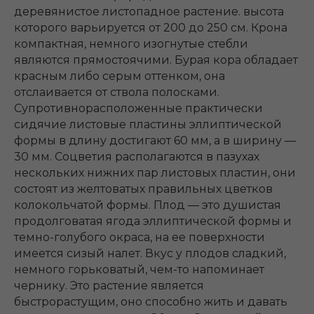
деревянистое листопадное растение. высота
которого варьируется от 200 до 250 см. Крона
компактная, немного изогнутые стебли
являются прямостоячими. Бурая кора обладает
красным либо серым оттенком, она
отслаивается от ствола полосками.
Супротивнорасположенные практически
сидячие листовые пластины эллиптической
формы в длину достигают 60 мм, а в ширину ―
30 мм. Соцветия располагаются в пазухах
нескольких нижних пар листовых пластин, они
состоят из желтоватых правильных цветков
колокольчатой формы. Плод ― это душистая
продолговатая ягода эллиптической формы и
темно-голубого окраса, на ее поверхности
имеется сизый налет. Вкус у плодов сладкий,
немного горьковатый, чем-то напоминает
чернику. Это растение является
быстрорастущим, оно способно жить и давать