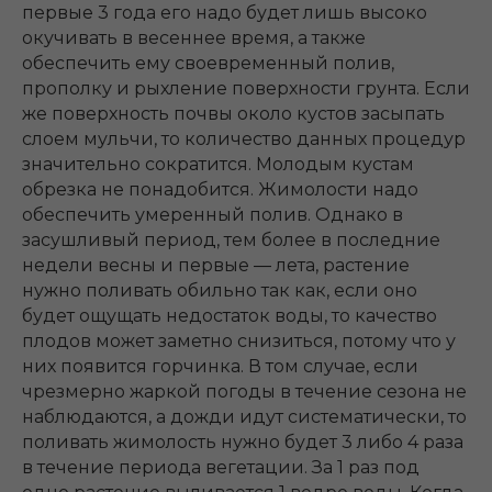
первые 3 года его надо будет лишь высоко
окучивать в весеннее время, а также
обеспечить ему своевременный полив,
прополку и рыхление поверхности грунта. Если
же поверхность почвы около кустов засыпать
слоем мульчи, то количество данных процедур
значительно сократится. Молодым кустам
обрезка не понадобится. Жимолости надо
обеспечить умеренный полив. Однако в
засушливый период, тем более в последние
недели весны и первые ― лета, растение
нужно поливать обильно так как, если оно
будет ощущать недостаток воды, то качество
плодов может заметно снизиться, потому что у
них появится горчинка. В том случае, если
чрезмерно жаркой погоды в течение сезона не
наблюдаются, а дожди идут систематически, то
поливать жимолость нужно будет 3 либо 4 раза
в течение периода вегетации. За 1 раз под