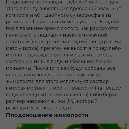
Подкормку производят глубокой осенью, для
этого в почву вносят 100 г древесной золы, 5 кг
компоста и 40 г двойного суперфосфата из
расчета на 1 квадратный метр участка. Каждый
год в весеннее время до того, как раскроются
почки, кусты подкармливают аммиачной
селитрой (по 15 грамм на каждый 1 квадратный
метр участка), при этом ее вносят в почву, либо
можно под каждое растение вылить смесь,
состоящую из 10 л воды и 1 большой ложки
мочевины. После того как будут собраны все
плоды, производят третью подкормку
жимолости, для этого используют раствор
нитроаммофоски либо нитрофоски (на 1 ведро
воды от 25 до 30 грамм вещества) либо берут
раствор навозной жижи (1:4), который
разводится в 1 ведре воды.
Плодоношение жимолости