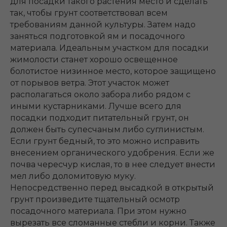
для посадки такого растения место и сделать
так, чтобы грунт соответствовал всем
требованиям данной культуры. Затем надо
заняться подготовкой ям и посадочного
материала. Идеальным участком для посадки
жимолости станет хорошо освещенное
болотистое низинное место, которое защищено
от порывов ветра. Этот участок может
располагаться около забора либо рядом с
иными кустарниками. Лучше всего для
посадки подходит питательный грунт, он
должен быть супесчаным либо суглинистым.
Если грунт бедный, то это можно исправить
внесением органического удобрения. Если же
почва чересчур кислая, то в нее следует внести
мел либо доломитовую муку.
Непосредственно перед высадкой в открытый
грунт произведите тщательный осмотр
посадочного материала. При этом нужно
вырезать все сломанные стебли и корни. Также