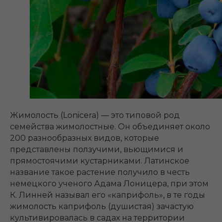
Жимолость (Lonicera) ― это типовой род
семейства жимолостные. Он объединяет около
200 разнообразных видов, которые
представлены ползучими, вьющимися и
прямостоячими кустарниками. Латинское
название такое растение получило в честь
немецкого ученого Адама Лоницера, при этом
К. Линней называл его «каприфоль», в те годы
жимолость каприфоль (душистая) зачастую
культивировалась в садах на территории