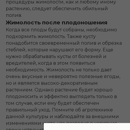
процедуры жимолости, как и любому иному
растению, следует обеспечить обильный
полив.
Жимолость после плодоношения
Когда все плоды будут собраны, необходимо
подкормить жимолость. Также кусту
понадобится своевременный полив и обрезка
стеблей, которые нарушают его форму. Еще
нужно обрабатывать кусты от болезней и
вредителей, когда в этом появиться
необходимость. Жимолость не только дает
очень вкусные и невероятно полезные ягоды,
но и является высоко-декоративным
растением. Однако растение будет хорошо
плодоносить и эффектно выглядеть только в
том случае, если ему будет обеспечен
правильный уход. Помните об агротехнике
данной культуры и наблюдайте за внешними
изменениями куста, что позволит в короткие
сроки устранить любую возникнувшую