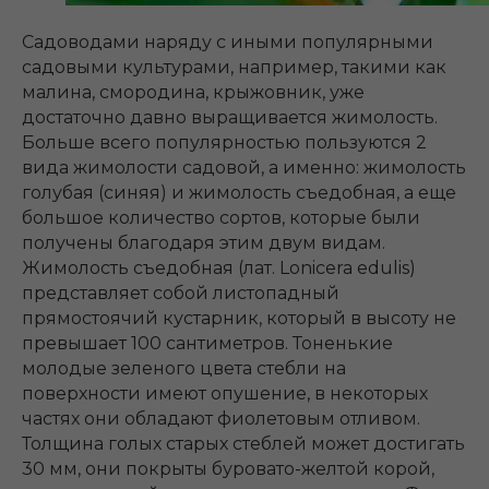
Садоводами наряду с иными популярными
садовыми культурами, например, такими как
малина, смородина, крыжовник, уже
достаточно давно выращивается жимолость.
Больше всего популярностью пользуются 2
вида жимолости садовой, а именно: жимолость
голубая (синяя) и жимолость съедобная, а еще
большое количество сортов, которые были
получены благодаря этим двум видам.
Жимолость съедобная (лат. Lonicera edulis)
представляет собой листопадный
прямостоячий кустарник, который в высоту не
превышает 100 сантиметров. Тоненькие
молодые зеленого цвета стебли на
поверхности имеют опушение, в некоторых
частях они обладают фиолетовым отливом.
Толщина голых старых стеблей может достигать
30 мм, они покрыты буровато-желтой корой,