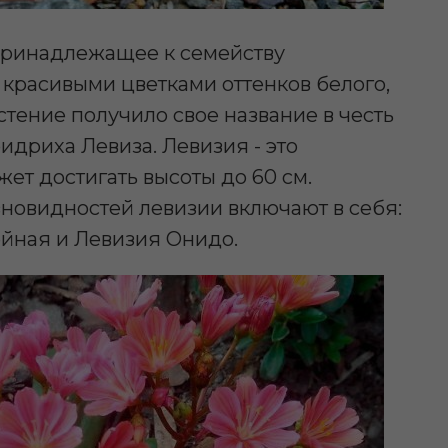
 принадлежащее к семейству
 красивыми цветками оттенков белого,
стение получило свое название в честь
дриха Левиза. Левизия - это
ет достигать высоты до 60 см.
зновидностей левизии включают в себя:
ейная и Левизия Онидо.