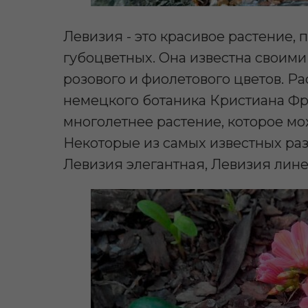
Левизия - это красивое растение,
губоцветных. Она известна своими
розового и фиолетового цветов. Ра
немецкого ботаника Кристиана Фри
многолетнее растение, которое мож
Некоторые из самых известных ра
Левизия элегантная, Левизия лин