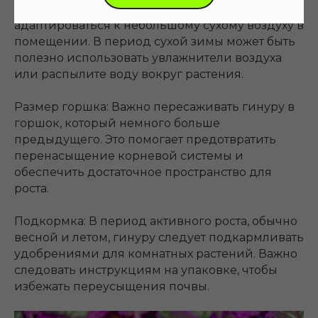
умеренную влажность, но может
адаптироваться к небольшому сухому воздуху в
помещении. В период сухой зимы может быть
полезно использовать увлажнители воздуха
или распылите воду вокруг растения.
Размер горшка: Важно пересаживать гинуру в
горшок, который немного больше
предыдущего. Это помогает предотвратить
перенасыщение корневой системы и
обеспечить достаточное пространство для
роста.
Подкормка: В период активного роста, обычно
весной и летом, гинуру следует подкармливать
удобрениями для комнатных растений. Важно
следовать инструкциям на упаковке, чтобы
избежать переусыщения почвы.