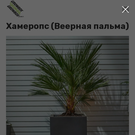
Хамеропс (Веерная пальма)