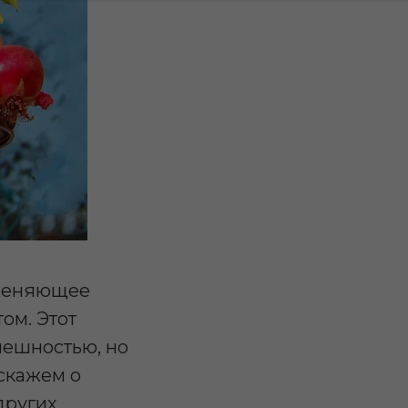
пленяющее
ом. Этот
нешностью, но
сскажем о
других