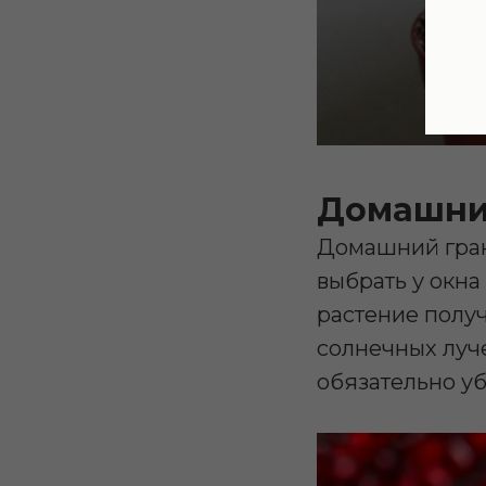
Домашни
Домашний гран
выбрать у окна
растение получ
солнечных луче
обязательно уб