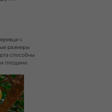
деревце с
ные размеры
орта способны
и плодами.