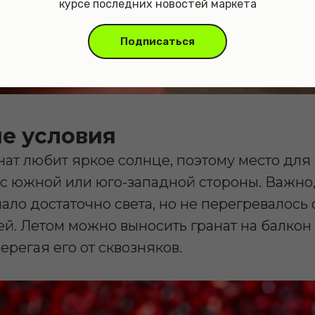
курсе последних новостей маркета
Подписаться
е условия
ат любит яркое солнце, поэтому место для
 с южной или юго-западной стороны. Важно
ало достаточно света, но не перегревалось
й. Летом можно выносить гранат на балкон 
ерегая его от сквозняков.