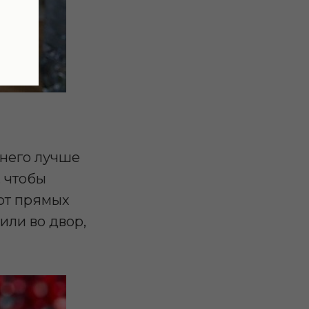
 него лучше
, чтобы
 от прямых
или во двор,