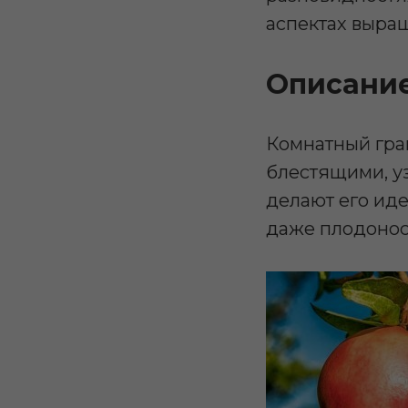
аспектах выращ
Описани
Комнатный гран
блестящими, у
делают его ид
даже плодонос