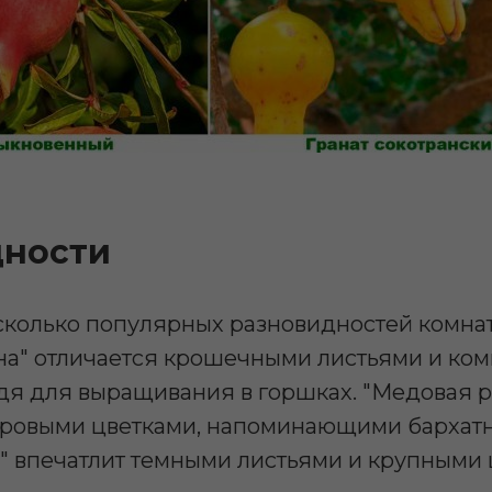
дности
сколько популярных разновидностей комнат
на" отличается крошечными листьями и ко
дя для выращивания в горшках. "Медовая р
хровыми цветками, напоминающими бархатн
" впечатлит темными листьями и крупными 