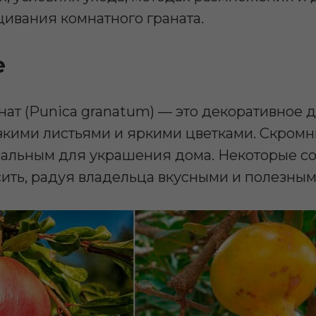
ивания комнатного граната.
е
ат (Punica granatum) — это декоративное 
зкими листьями и яркими цветками. Скром
еальным для украшения дома. Некоторые с
ить, радуя владельца вкусными и полезным