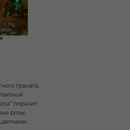
ного граната.
мпактной
оса" поразит
ые розы.
цветками.