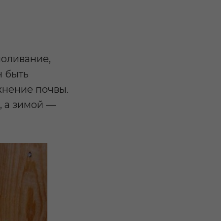
поливание,
н быть
нение почвы.
, а зимой —