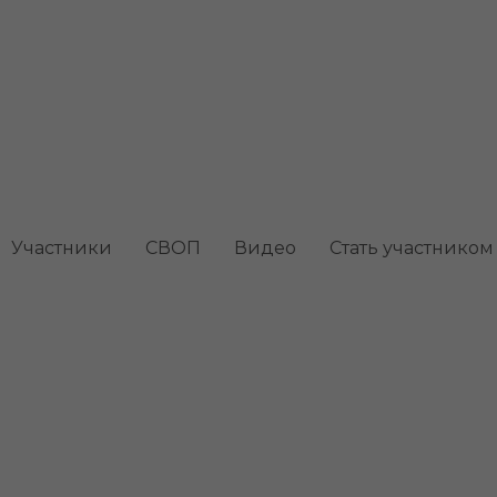
ый гранат
Участники
СВОП
Видео
Стать участником