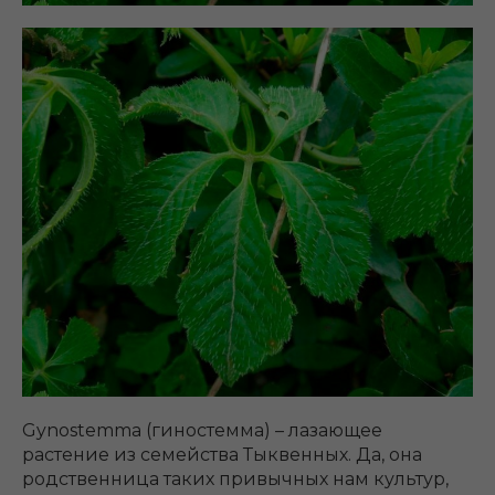
Gynostemma (гиностемма) – лазающее
растение из семейства Тыквенных. Да, она
родственница таких привычных нам культур,