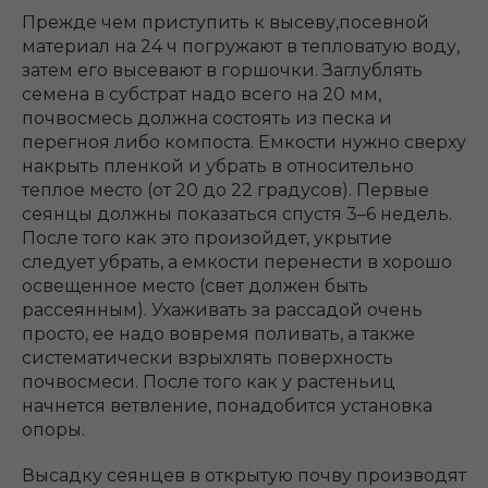
Прежде чем приступить к высеву,посевной
материал на 24 ч погружают в тепловатую воду,
затем его высевают в горшочки. Заглублять
семена в субстрат надо всего на 20 мм,
почвосмесь должна состоять из песка и
перегноя либо компоста. Емкости нужно сверху
накрыть пленкой и убрать в относительно
теплое место (от 20 до 22 градусов). Первые
сеянцы должны показаться спустя 3–6 недель.
После того как это произойдет, укрытие
следует убрать, а емкости перенести в хорошо
освещенное место (свет должен быть
рассеянным). Ухаживать за рассадой очень
просто, ее надо вовремя поливать, а также
систематически взрыхлять поверхность
почвосмеси. После того как у растеньиц
начнется ветвление, понадобится установка
опоры.
Высадку сеянцев в открытую почву производят