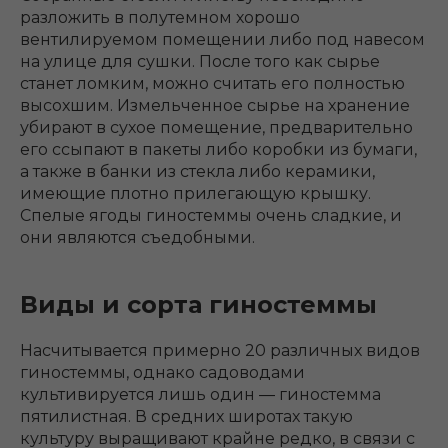
разложить в полутемном хорошо
вентилируемом помещении либо под навесом
на улице для сушки. После того как сырье
станет ломким, можно считать его полностью
высохшим. Измельченное сырье на хранение
убирают в сухое помещение, предварительно
его ссыпают в пакеты либо коробки из бумаги,
а также в банки из стекла либо керамики,
имеющие плотно прилегающую крышку.
Спелые ягоды гиностеммы очень сладкие, и
они являются съедобными.
Виды и сорта гиностеммы
Насчитывается примерно 20 различных видов
гиностеммы, однако садоводами
культивируется лишь один ― гиностемма
пятилистная. В средних широтах такую
культуру выращивают крайне редко, в связи с