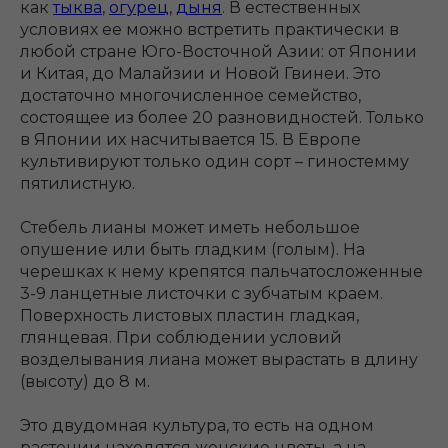
как
тыква
,
огурец
,
дыня
. В естественных
условиях ее можно встретить практически в
любой стране Юго-Восточной Азии: от Японии
и Китая, до Малайзии и Новой Гвинеи. Это
достаточно многочисленное семейство,
состоящее из более 20 разновидностей. Только
в Японии их насчитывается 15. В Европе
культивируют только один сорт – гиностемму
пятилистную.
Стебель лианы может иметь небольшое
опушение или быть гладким (голым). На
черешках к нему крепятся пальчатосложенные
3-9 ланцетные листочки с зубчатым краем.
Поверхность листовых пластин гладкая,
глянцевая. При соблюдении условий
возделывания лиана может вырастать в длину
(высоту) до 8 м.
Это двудомная культура, то есть на одном
растении находятся женские цветы, а на