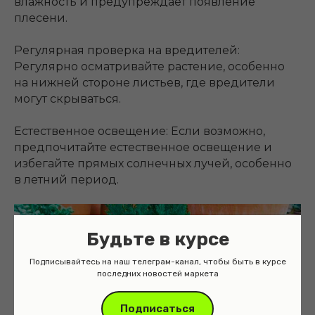
влажность и предупреждает появление
плесени.
Регулярная проверка на вредителей:
Регулярно осматривайте растение, особенно
на нижней стороне листьев, где вредители
могут скрываться.
Естественное освещение: Если возможно,
предпочитайте естественное освещение и
избегайте прямых солнечных лучей, особенно
в летний период.
Будьте в курсе
Подписывайтесь на наш телеграм-канал, чтобы быть в курсе
последних новостей маркета
Подписаться