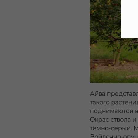
Айва представ
такого растения
поднимаются вв
Окрас ствола и
темно-серый. 
Войлочно-опуш