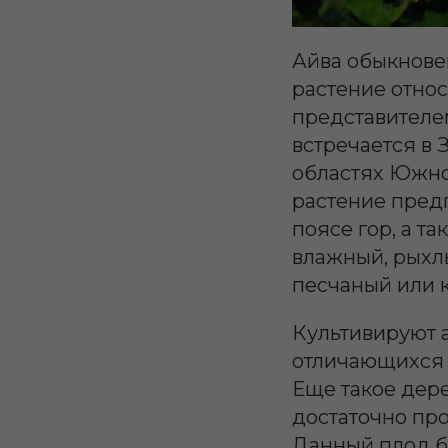
Айва обыкновен
растение относ
представителем
встречается в 
областях Южно
растение предп
поясе гор, а т
влажный, рыхл
песчаный или 
Культивируют 
отличающихся 
Еще такое дер
достаточно про
Данный плод б