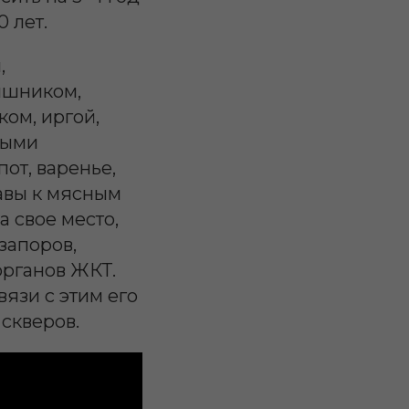
 лет.
,
ышником,
ом, иргой,
ными
от, варенье,
равы к мясным
 свое место,
запоров,
органов ЖКТ.
язи с этим его
скверов.