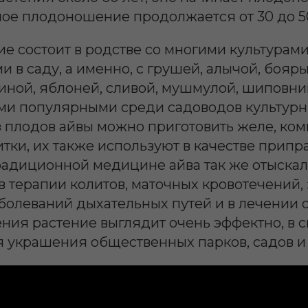
ное плодоношение продолжается от 30 до 50
е состоит в родстве со многими культурами
 в саду, а именно, с грушей, алычой, бояр
ной, яблоней, сливой, мушмулой, шиповник
ми популярными среди садоводов культур
 плодов айвы можно приготовить желе, комп
тки, их также используют в качестве прип
адиционной медицине айва так же отыскала
в терапии колитов, маточных кровотечений, 
болеваний дыхательных путей и в лечении 
ния растение выглядит очень эффектно, в св
 украшения общественных парков, садов и 