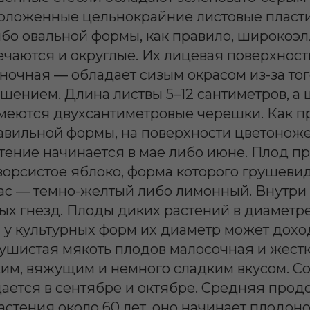
оложенные цельнокрайние листовые пласт
бо овальной формы, как правило, широкоэл
ечаются и округлые. Их лицевая поверхност
аночная ― обладает сизым окрасом из-за тог
ением. Длина листвы 5–12 сантиметров, а 
имеются двухсантиметровые черешки. Как пр
авильной формы, на поверхности цветонож
тение начинается в мае либо июне. Плод п
ворсистое яблоко, форма которого грушеви
рас ― темно-желтый либо лимонный. Внутри
х гнезд. Плоды диких растений в диаметре
м у культурных форм их диаметр может доход
ушистая мякоть плодов малосочная и жестк
ким, вяжущим и немного сладким вкусом. С
ается в сентябре и октябре. Средняя прод
астения около 60 лет, оно начинает плодоно