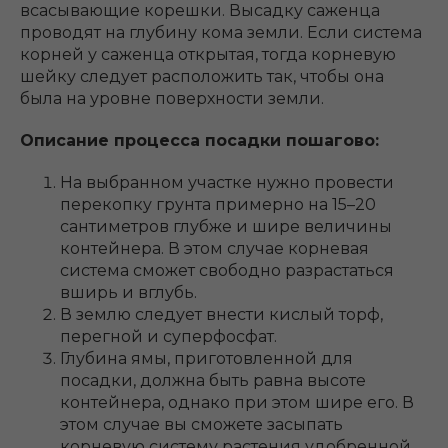
всасывающие корешки. Высадку саженца
проводят на глубину кома земли. Если система
корней у саженца открытая, тогда корневую
шейку следует расположить так, чтобы она
была на уровне поверхности земли.
Описание процесса посадки пошагово:
На выбранном участке нужно провести
перекопку грунта примерно на 15–20
сантиметров глубже и шире величины
контейнера. В этом случае корневая
система сможет свободно разрастаться
вширь и вглубь.
В землю следует внести кислый торф,
перегной и суперфосфат.
Глубина ямы, приготовленной для
посадки, должна быть равна высоте
контейнера, однако при этом шире его. В
этом случае вы сможете засыпать
корневую систему растения удобренной