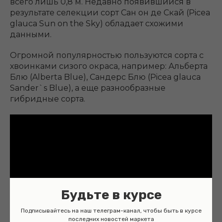
всего лишь 0,8 м. Недавно появившийся в
результате селекции сорт Сан он де Скай (Picea
glauca Sun on the Sky) обладает схожими
данными.
Огромной популярностью пользуются сорта с
хвоинками сизого окраса, например: Альберта
Блю (Alberta Blue), Сандерс Блю (Picea glauca
Sander`s Blue), а еще разнообразные
гибридные сорта.
Будьте в курсе
Подписывайтесь на наш телеграм-канал, чтобы быть в курсе
последних новостей маркета