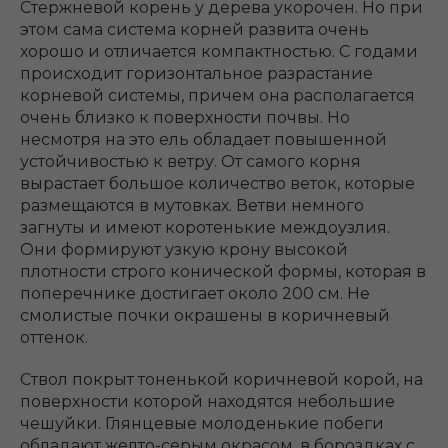
Стержневой корень у дерева укорочен. Но при
этом сама система корней развита очень
хорошо и отличается компактностью. С годами
происходит горизонтальное разрастание
корневой системы, причем она располагается
очень близко к поверхности почвы. Но
несмотря на это ель обладает повышенной
устойчивостью к ветру. От самого корня
вырастает большое количество веток, которые
размещаются в мутовках. Ветви немного
загнуты и имеют коротенькие междоузлия.
Они формируют узкую крону высокой
плотности строго конической формы, которая в
поперечнике достигает около 200 см. Не
смолистые почки окрашены в коричневый
оттенок.
Ствол покрыт тоненькой коричневой корой, на
поверхности которой находятся небольшие
чешуйки. Глянцевые молоденькие побеги
обладают желто-серым окрасом, в бороздках с