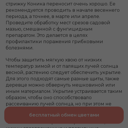
стрижку Коника переносит очень хорошо. Ее
рекомендуется проводить в начале весеннего
периода, а точнее, в марте или апреле.
Проведите обработку мест срезов садовой
мазью, смешанной с фунгицидным
препаратом. Это делается в целях
профилактики поражения грибковыми
болезнями.
Чтобы защитить мягкую хвою от низких
температур зимой и от палящих лучей солнца
весной, растению следует обеспечить укрытие.
Для этого подходят самые разные щиты, также
деревце можно обвернуть мешковиной или
иным материалом. Укрытие устраивается таким
образом, чтобы оно способствовало
рассеиванию лучей солнца, но при этом не
страдала вентиляция.
бесплатный обмен цветами
Чтобы такая ель нормально развивалась, ей