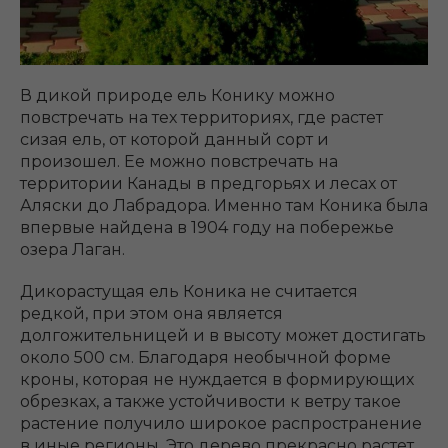
В дикой природе ель Конику можно
повстречать на тех территориях, где растет
сизая ель, от которой данный сорт и
произошел. Ее можно повстречать на
территории Канады в предгорьях и лесах от
Аляски до Лабрадора. Именно там Коника была
впервые найдена в 1904 году на побережье
озера Лаган.
Дикорастущая ель Коника не считается
редкой, при этом она является
долгожительницей и в высоту может достигать
около 500 см. Благодаря необычной форме
кроны, которая не нуждается в формирующих
обрезках, а также устойчивости к ветру такое
растение получило широкое распространение
в иные регионы. Это дерево прекрасно растет