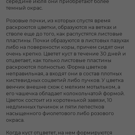
середине июля они приобретают более
темный окрас.
Розовые почки, из которых спустя время
раскроются цветки, образуются на ветках и
стволе еще до того, как распустятся листовые
пластины. Почки образуются в листовых пазухах
либо на поверхности коры, причем сидят они
очень крепко. Цветет куст в течение 30 дней и
отцветает, как только листовые пластины
раскроются полностью. Форма цветков
неправильная, а входят они в состав плотных
кистевидных соцветий либо пучков. У цветка
венчик внешне схож с мелким мотыльком, а
его чашечка обладает колокольчатой формой.
Цветок состоит из коротенькой завязи, 10
недлинных тычинок и пяти лепестков
насыщенного фиолетового либо розового
окраса.
Когда куст отцветет, на нем формируются