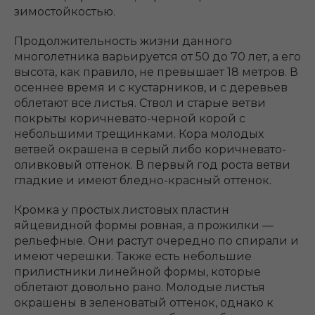
зимостойкостью.
Продолжительность жизни данного
многолетника варьируется от 50 до 70 лет, а его
высота, как правило, не превышает 18 метров. В
осеннее время и с кустарников, и с деревьев
облетают все листья. Ствол и старые ветви
покрыты коричневато-черной корой с
небольшими трещинками. Кора молодых
ветвей окрашена в серый либо коричневато-
оливковый оттенок. В первый год роста ветви
гладкие и имеют бледно-красный оттенок.
Кромка у простых листовых пластин
яйцевидной формы ровная, а прожилки ―
рельефные. Они растут очередно по спирали и
имеют черешки. Также есть небольшие
прилистники линейной формы, которые
облетают довольно рано. Молодые листья
окрашены в зеленоватый оттенок, однако к