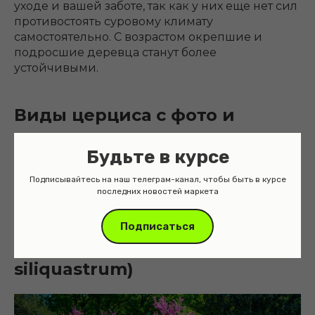
уходе и вашей заботе, так как у них еще нет сил
противостоять суровому климату
самостоятельно. С возрастом окрепшие и
подросшие деревца станут более
устойчивыми.
Виды церциса с фото и
названиями
Будьте в курсе
В средних широтах наиболее часто
Подписывайтесь на наш телеграм-канал, чтобы быть в курсе
выращивают такие виды, как церцис
последних новостей маркета
европейский и церцис канадский.
Подписаться
Церцис европейский (Cercis
siliquastrum)