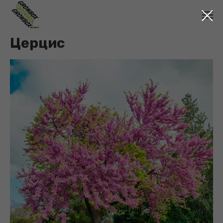
Церцис