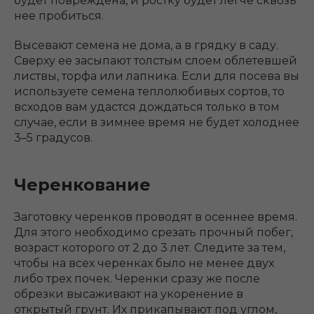
будет повреждена, и ростку будет легче сквозь
нее пробиться.
Высевают семена не дома, а в грядку в саду.
Сверху ее засыпают толстым слоем облетевшей
листвы, торфа или лапника. Если для посева вы
используете семена теплолюбивых сортов, то
всходов вам удастся дождаться только в том
случае, если в зимнее время не будет холоднее
3–5 градусов.
Черенкование
Заготовку черенков проводят в осеннее время.
Для этого необходимо срезать прочный побег,
возраст которого от 2 до 3 лет. Следите за тем,
чтобы на всех черенках было не менее двух
либо трех почек. Черенки сразу же после
обрезки высаживают на укоренение в
открытый грунт. Их прикапывают под углом,