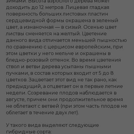
зимами. Высота взрослого дерева может
доходить до 12 метров. Лицевая гладкая
поверхность больших листовых пластин
сердцевидной формы окрашена в зеленый
цвет, а изнаночная ― в сизый. Осенью цвет
листвы сменяется на желтый. Цветение
данного вида отличается меньшей пышностью
по сравнению с церцисом европейским, при
этом цветки у него мельче и окрашены в
бледно-розовый оттенок. Во время цветения
ствол и ветви дерева усыпаны пышными
пучками, в состав которых входит от 5 до 8
цветков. Зацветает этот вид не так рано, как
предыдущий, а отцветает он в первые летние
недели. Созревание плодов наблюдается в
августе, причем они продолжительное время
не облетают с ветвей (при этом часть плодов не
облетает в течение двух лет).
У такого вида выделяют следующие
гибридные сорта: