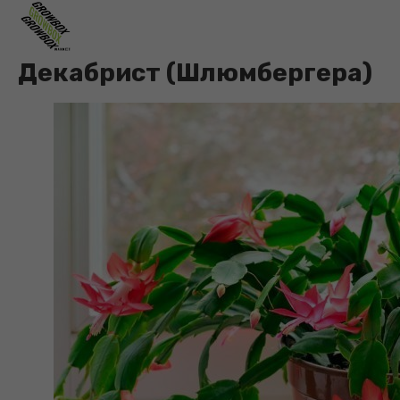
Декабрист (Шлюмбергера)