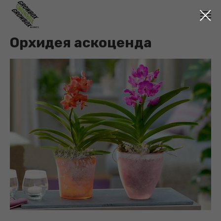
Орхидея аскоценда