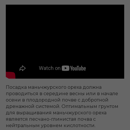
Посадка маньчжурского ореха должна
проводиться в середине весны или в начале
осени в плодородной почве с добротной
дренажной системой. Оптимальным грунтом
для выращивания маньчжурского ореха
является песчано-глинистая почва с
нейтральным уровнем кислотности.