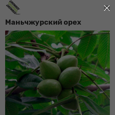
Маньчжурский орех