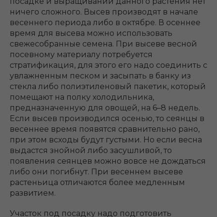
посадке и выращивании данного растения нет
ничего сложного. Высев производят в начале
весеннего периода либо в октябре. В осеннее
время для высева можно использовать
свежесобранные семена. При высеве весной
посевному материалу потребуется
стратификация, для этого его надо соединить с
увлажненным песком и засыпать в банку из
стекла либо полиэтиленовый пакетик, который
помещают на полку холодильника,
предназначенную для овощей, на 6–8 недель.
Если высев производился осенью, то сеянцы в
весеннее время появятся сравнительно рано,
при этом всходы будут густыми. Но если весна
выдастся знойной либо засушливой, то
появления сеянцев можно вовсе не дождаться
либо они погибнут. При весеннем высеве
растеньица отличаются более медленным
развитием.
Участок под посадку надо подготовить