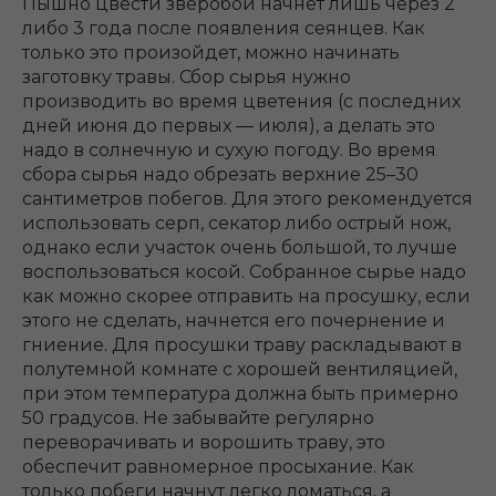
Пышно цвести зверобой начнет лишь через 2
либо 3 года после появления сеянцев. Как
только это произойдет, можно начинать
заготовку травы. Сбор сырья нужно
производить во время цветения (с последних
дней июня до первых ― июля), а делать это
надо в солнечную и сухую погоду. Во время
сбора сырья надо обрезать верхние 25–30
сантиметров побегов. Для этого рекомендуется
использовать серп, секатор либо острый нож,
однако если участок очень большой, то лучше
воспользоваться косой. Собранное сырье надо
как можно скорее отправить на просушку, если
этого не сделать, начнется его почернение и
гниение. Для просушки траву раскладывают в
полутемной комнате с хорошей вентиляцией,
при этом температура должна быть примерно
50 градусов. Не забывайте регулярно
переворачивать и ворошить траву, это
обеспечит равномерное просыхание. Как
только побеги начнут легко ломаться, а