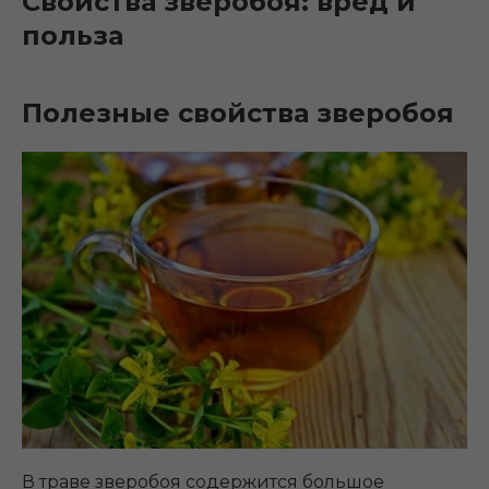
Свойства зверобоя: вред и
польза
Полезные свойства зверобоя
В траве зверобоя содержится большое