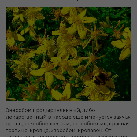
Зверобой продырявленный, либо
лекарственный в народе еще именуется заячья
кровь, зверобой желтый, зверобойник, красная
травица, кровца, хворобой, кровавец. От