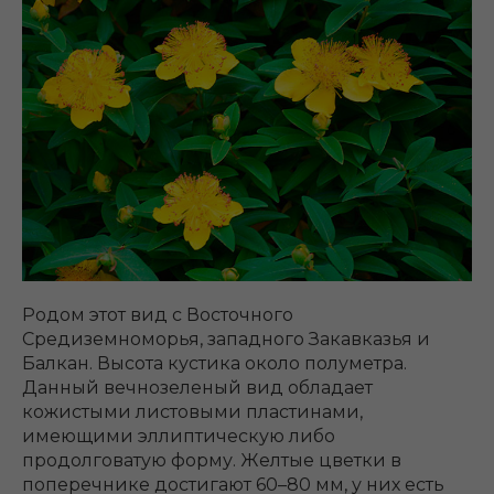
Родом этот вид с Восточного
Средиземноморья, западного Закавказья и
Балкан. Высота кустика около полуметра.
Данный вечнозеленый вид обладает
кожистыми листовыми пластинами,
имеющими эллиптическую либо
продолговатую форму. Желтые цветки в
поперечнике достигают 60–80 мм, у них есть