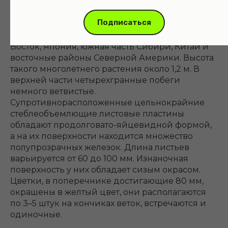
Подписаться
Родиной данного вида является Дальний
Восток, Япония, южная часть Сибири, Китай и
восточные районы Северной Америки. Высота
такого многолетнего растения около 1,2 м. В
верхней части четырехгранные побеги
немного ветвистые.
Супротивнорасположенные цельнокрайние
стеблеобъемлющие листовые пластины
обладают продолговато-яйцевидной формой,
а на их поверхности находится множество
полупрозрачных железок. Длина листьев
варьируется от 60 до 100 мм. Изнаночная
поверхность у них обладает сизым окрасом.
Цветки, в поперечнике достигающие 80 мм,
окрашены в желтый цвет, они располагаются
по 3–5 штук на кончиках веток, встречаются и
одиночные.