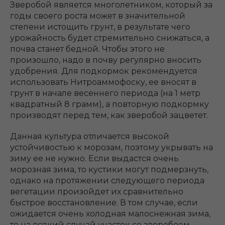
Зверобой является многолетником, который за
годы своего роста может в значительной
степени истощить грунт, в результате чего
урожайность будет стремительно снижаться, а
почва станет бедной. Чтобы этого не
произошло, надо в почву регулярно вносить
удобрения. Для подкормок рекомендуется
использовать Нитроаммофоску, ее вносят в
грунт в начале весеннего периода (на 1 метр
квадратный 8 грамм), а повторную подкормку
производят перед тем, как зверобой зацветет.
Данная культура отличается высокой
устойчивостью к морозам, поэтому укрывать на
зиму ее не нужно. Если выдастся очень
морозная зима, то кустики могут подмерзнуть,
однако на протяжении следующего периода
вегетации произойдет их сравнительно
быстрое восстановление. В том случае, если
ожидается очень холодная малоснежная зима,
то на всякий случай участок со зверобоем