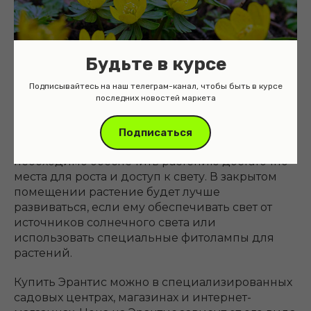
Будьте в курсе
Подписывайтесь на наш телеграм-канал, чтобы быть в курсе
последних новостей маркета
Эрантис может расти как на открытом, так и на
Подписаться
закрытом воздухе, но в первом случае
необходимо обеспечить растению достаточно
места для роста и доступ к свету. В закрытом
помещении растение будет лучше
развиваться, если ему обеспечивать свет от
источников солнечного света или
использовать специальные фитолампы для
растений.
Купить Эрантис можно в специализированных
садовых центрах, магазинах и интернет-