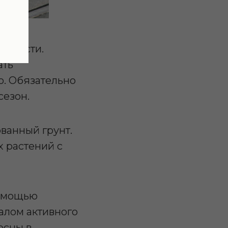
льности.
ать
о. Обязательно
сезон.
ванный грунт.
 растений с
помощью
алом активного
есны в