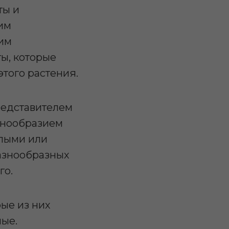
ты и
им
рим
ы, которые
того растения.
редставителем
знообразием
глыми или
разнообразных
го.
ые из них
ые.