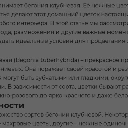
анимает бегония клубневая. Её нежные цве
тья делают этот домашний цветок настоящ
бого интерьера. В этой статье мы рассмот
хода, размножения и другие важные момент
здать идеальные условия для процветания э
вая (Begonia tuberhybrida) – прекрасное п
ониевых. Она поражает своей красотой и ра
я могут быть зубчатыми или гладкими, окру
. В зависимости от сорта, цветки бывают 
ежно-розового до ярко-красного и даже бело
ности
ожество сортов бегонии клубневой. Некотор
 махровые цветы, другие – нежные одиночн