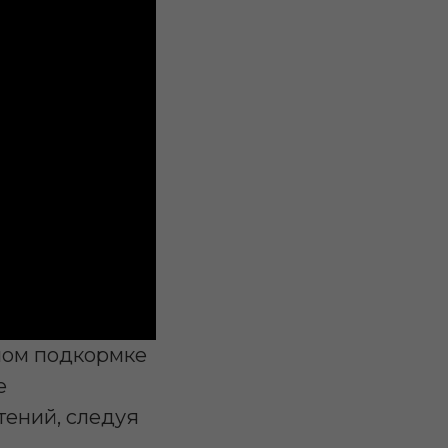
ном подкормке
е
тений, следуя