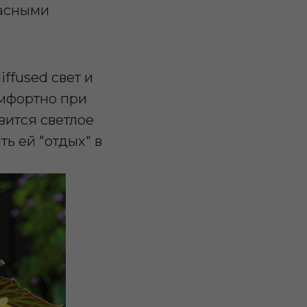
расными
ffused свет и
омфортно при
вится светлое
ть ей "отдых" в