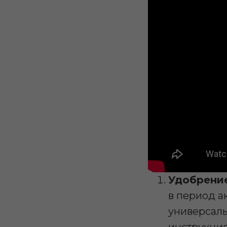
Удобрени
в период а
универсаль
инструкци