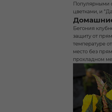
Популярными с
цветками, и "Д
Домашние
Бегония клубне
защиту от прям
температуре от
место без прям
прохладном мес