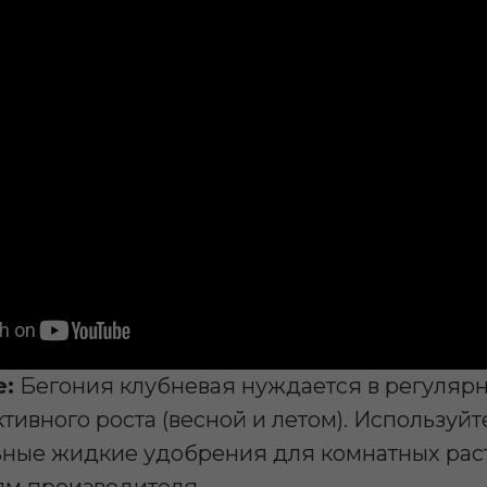
е:
Бегония клубневая нуждается в регуляр
ктивного роста (весной и летом). Используйт
ные жидкие удобрения для комнатных рас
ям производителя.