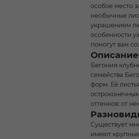
особое место з
необычные лис
украшением лю
особенности у
помогут вам со
Описание
Бегония клубне
семейства Бег
форм. Её листь
остроконечными
оттенков: от н
Разновид
Существует мн
имеют крупные