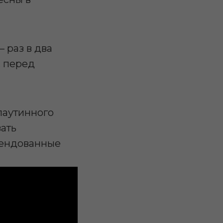
 раз в два
, перед
паутинного
ать
мендованные