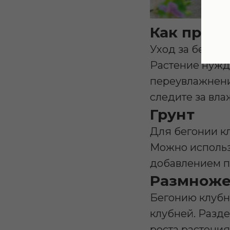
Как прав
Уход за бегони
Растение нужда
переувлажнени
следите за вла
Грунт
Для бегонии к
Можно использ
добавлением п
Размнож
Бегонию клубн
клубней. Разде
роста растения