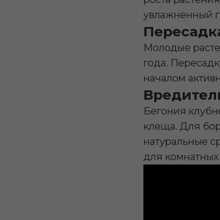
увлажненный г
Пересадк
Молодые растен
года. Пересадк
началом активн
Вредител
Бегония клубн
клеща. Для бо
натуральные с
для комнатных 