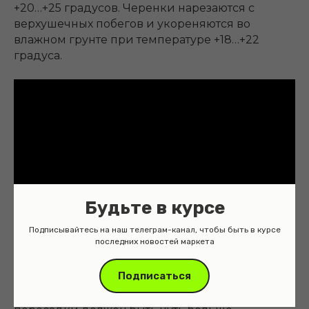
+20…+25 градусов. Черенки нарезаются с
верхушечных побегов и укореняются во
влажном грунте при температуре +18…+22
градуса.
Будьте в курсе
Подписывайтесь на наш телеграм-канал, чтобы быть в курсе
последних новостей маркета
Подписаться
Пересадка личи производится по мере роста
растения, обычно раз в год. Горшок для