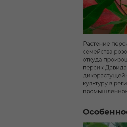
Растение перси
семейства розо
откуда произош
персик Давида 
дикорастущей 
культуру в рег
промышленному
Особенно