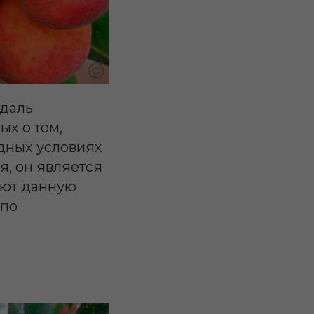
ндаль
ых о том,
одных условиях
я, он является
ают данную
 по