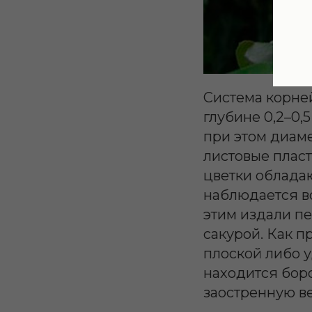
Система корней
глубине 0,2–0,
при этом диаме
листовые плас
цветки облада
наблюдается во
этим издали п
сакурой. Как п
плоской либо у
находится бор
заостренную в