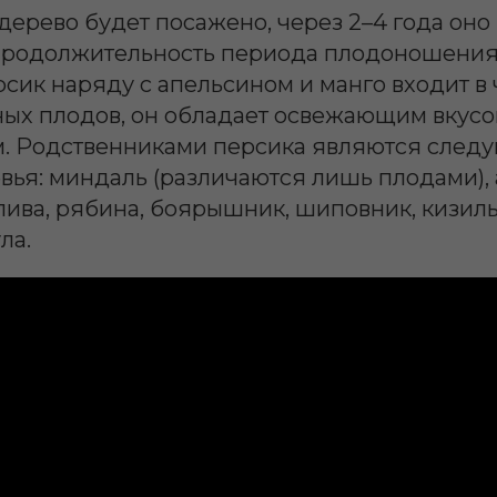
 дерево будет посажено, через 2–4 года оно
Продолжительность периода плодоношения 
Персик наряду с апельсином и манго входит в
ных плодов, он обладает освежающим вкусо
м. Родственниками персика являются след
ья: миндаль (различаются лишь плодами), а
слива, рябина, боярышник, шиповник, кизиль
ла.