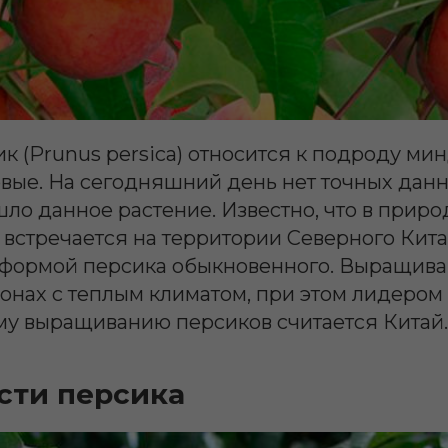
к (Prunus persica) относится к подроду ми
вые. На сегодняшний день нет точных данн
ло данное растение. Известно, что в прир
встречается на территории Северного Кита
формой персика обыкновенного. Выращив
ионах с теплым климатом, при этом лидером
 выращиванию персиков считается Китай.
сти персика