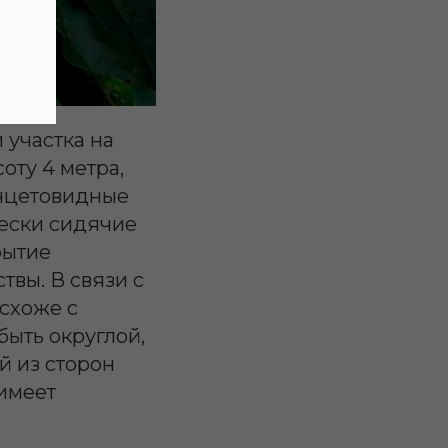
 участка на
оту 4 метра,
анцетовидные
чески сидячие
рытие
твы. В связи с
схоже с
быть округлой,
й из сторон
 имеет