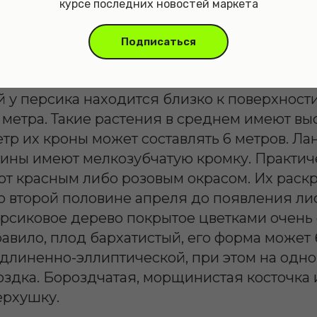
курсе последних новостей маркета
Подписаться
 у персика находится близко к поверхности
5 метра. Такие растения в среднем имеют выс
тр их кроны может составлять 6 метров. Л
тины имеют мелкозубчатую кромку. Практи
ют красным либо розовым окрасом. Их раск
 второй половине апреля до появления лис
ерсиковое дерево покрытое цветками очень 
равило, плод бархатистый, его форма может 
длиненно-эллиптической, при этом на одно
оздка. Бороздчатая, морщинистая косточка
ерхушку.