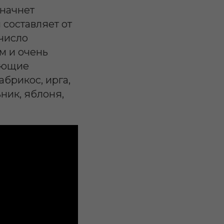
 начнет
составляет от
 число
м и очень
ующие
брикос, ирга,
ник, яблоня,